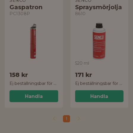
SENCO
SENCO
Gaspatron
Spraysmörjolja
PC1308P
8610
520 ml
158 kr
171 kr
Ej beställningsbar för tillfället
Ej beställningsbar för tillfället
Handla
Handla
1