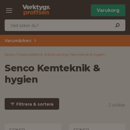
Varukorg
Varumärken
Senco
Maskintillbehör & förbrukning
Kemteknik & hygien
Senco Kemteknik &
hygien
Filtrera & sortera
2 artiklar