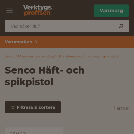
Varukorg
Varumärken
Senco
Maskiner & elverktyg
Elhandverktyg
Häft- och spikpistol
Senco Häft- och
spikpistol
Filtrera & sortera
1 artikel