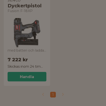
SENCO
Dyckertpistol
Fusion F-18XP
med batteri och laddare
7 222 kr
Skickas inom 24 timmar!
Handla
1