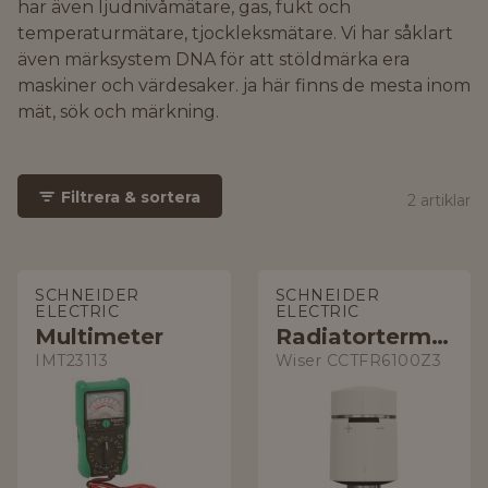
har även ljudnivåmätare, gas, fukt och
temperaturmätare, tjockleksmätare. Vi har såklart
även märksystem DNA för att stöldmärka era
maskiner och värdesaker. ja här finns de mesta inom
mät, sök och märkning.
Filtrera & sortera
2 artiklar
SCHNEIDER
SCHNEIDER
ELECTRIC
ELECTRIC
Multimeter
Radiatortermostat
IMT23113
Wiser CCTFR6100Z3