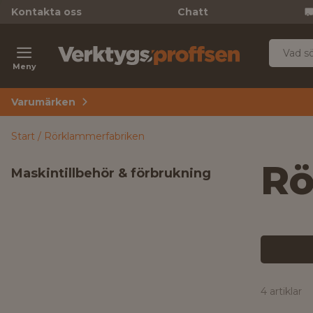
Kontakta oss
Chatt
Meny
Varumärken
Start
Rörklammerfabriken
Rö
Maskintillbehör & förbrukning
4 artiklar