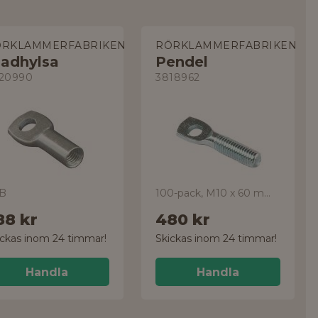
ÖRKLAMMERFABRIKEN
RÖRKLAMMERFABRIKEN
ladhylsa
Pendel
20990
3818962
B
100-pack, M10 x 60 mm, FZB, UT.M+BR
88 kr
480 kr
ickas inom 24 timmar!
Skickas inom 24 timmar!
Handla
Handla