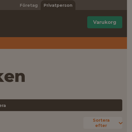
Företag
Privatperson
Varukorg
ken
era
Sortera
efter