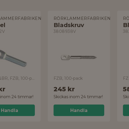
LAMMERFABRIKEN
RÖRKLAMMERFABRIKEN
R
el
Bladskruv
B
2V
3808938V
38
utan M&BR, FZB, 100-pack
FZB, 100-pack
FZ
kr
245 kr
5
 inom 24 timmar!
Skickas inom 24 timmar!
Sk
Handla
Handla