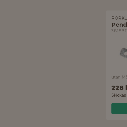
RÖRK
Pend
381881
228 
Skickas