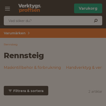
Varukorg
Varumärken
Rennsteig
Rennsteig
Maskintillbehör & förbrukning
Handverktyg & verks
Filtrera & sortera
2 artiklar