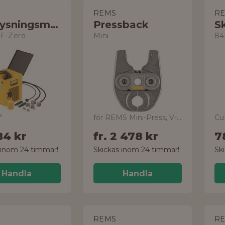
REMS
R
Rörfrysningsmaskin
Pressback
Sk
 F-Zero
Mini
84
"
för REMS Mini-Press, V-profil
Cu
84 kr
fr.
2 478 kr
7
 inom 24 timmar!
Skickas inom 24 timmar!
Sk
Handla
Handla
REMS
R