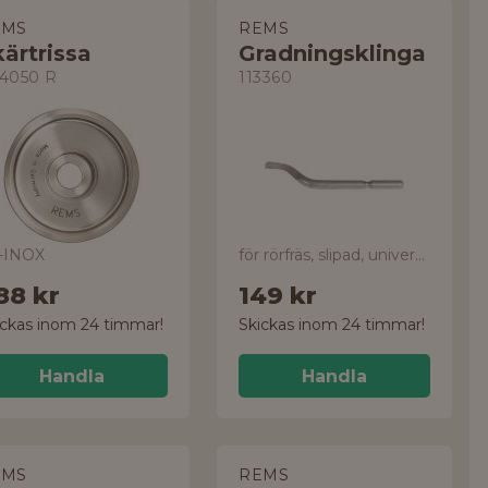
EMS
REMS
ärtrissa
Gradningsklinga
4050 R
113360
-INOX
för rörfräs, slipad, universal
88 kr
149 kr
ickas inom 24 timmar!
Skickas inom 24 timmar!
Handla
Handla
EMS
REMS