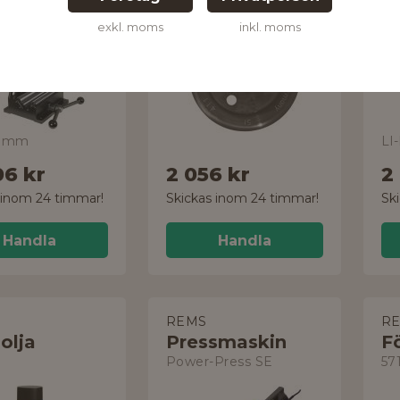
exkl. moms
inkl. moms
.3 mm
LI
06 kr
2 056 kr
2
 inom 24 timmar!
Skickas inom 24 timmar!
Sk
Handla
Handla
REMS
R
olja
Pressmaskin
F
Power-Press SE
57