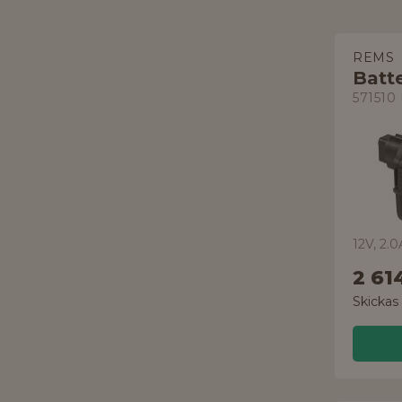
REMS
Batte
571510
12V, 2.
2 61
Skickas