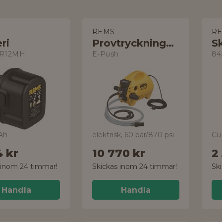
REMS
R
ri
Provtryckningspump
Sk
 R12MH
E-Push
84
0Ah
elektrisk, 60 bar/870 psi
Cu
4 kr
10 770 kr
2
 inom 24 timmar!
Skickas inom 24 timmar!
Sk
Handla
Handla