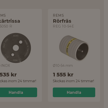
EMS
REMS
ärtrissa
Rörfräs
5050 R
REG 10-54E
-INOX
Ø10-54 mm
 535 kr
1 555 kr
ickas inom 24 timmar!
Skickas inom 24 timmar!
Handla
Handla