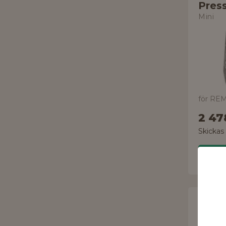
Pres
Mini
för REM
2 47
Skickas
REMS
Röra
Cento 