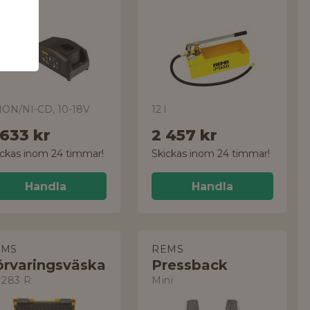
-ION/NI-CD, 10-18V
12 l
 633 kr
2 457 kr
ickas inom 24 timmar!
Skickas inom 24 timmar!
Handla
Handla
EMS
REMS
örvaringsväska
Pressback
1283 R
Mini