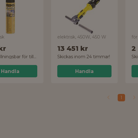
isk
elektrisk, 450W, 450 W
fö
kr
13 451 kr
2
Ej beställningsbar för tillfället
Skickas inom 24 timmar!
Sk
Handla
Handla
1