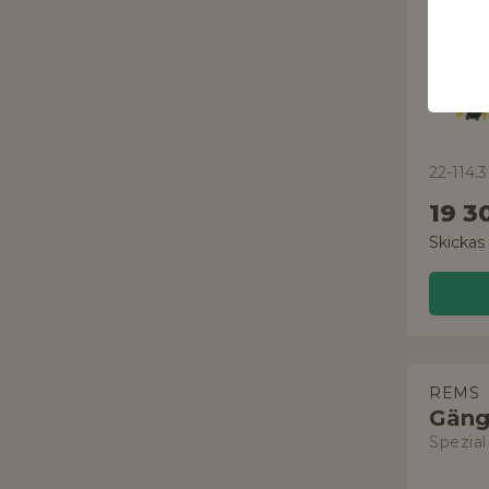
22-114
19 3
Skickas
REMS
Gäng
Spezial