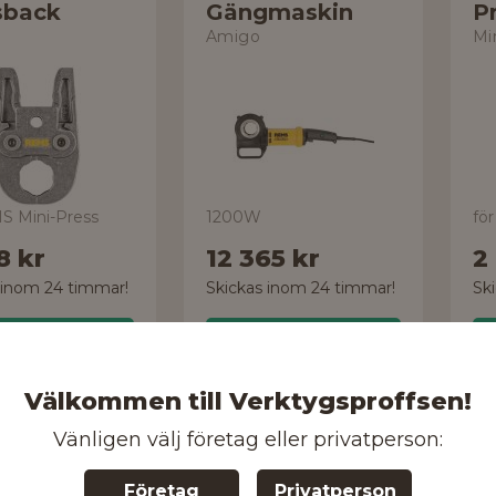
sback
Gängmaskin
P
Amigo
Mi
S Mini-Press
1200W
8 kr
12 365 kr
2
 inom 24 timmar!
Skickas inom 24 timmar!
Sk
Handla
Handla
Välkommen till Verktygsproffsen!
Vänligen välj företag eller privatperson:
REMS
R
vskärare
Skärtrissa
S
Företag
Privatperson
Basic
845052 R
57