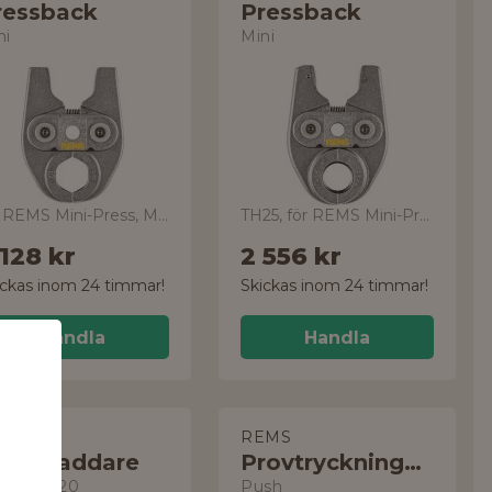
ressback
Pressback
ni
Mini
för REMS Mini-Press, M-profil
TH25, för REMS Mini-Press
 128 kr
2 556 kr
ickas inom 24 timmar!
Skickas inom 24 timmar!
Handla
Handla
EMS
REMS
nabbladdare
Provtryckningspump
1560 R220
Push