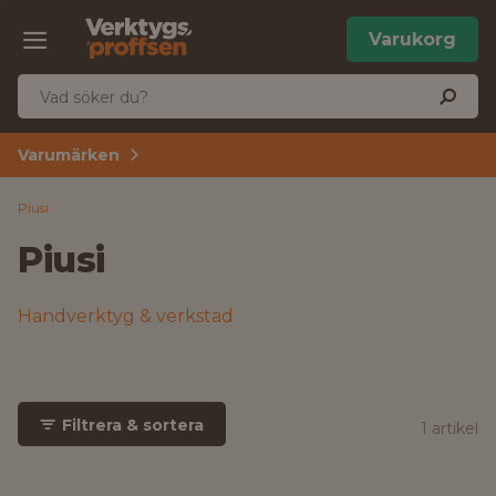
Varukorg
Varumärken
Piusi
Piusi
Handverktyg & verkstad
Filtrera & sortera
1 artikel