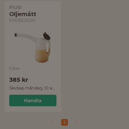
PIUSI
Oljemått
F00920000
5 liter
385 kr
Skickas måndag, 10 aug.
Handla
1