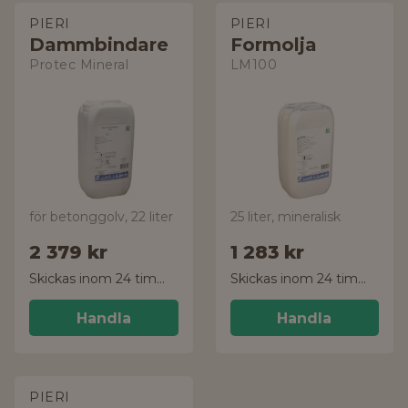
PIERI
PIERI
Dammbindare
Formolja
Protec Mineral
LM100
för betonggolv, 22 liter
25 liter, mineralisk
2 379 kr
1 283 kr
Skickas inom 24 timmar!
Skickas inom 24 timmar!
Handla
Handla
PIERI