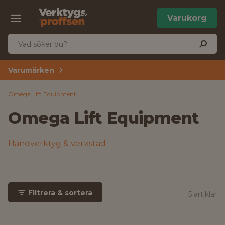
Varukorg
Varumärken
Omega Lift Equipment
Omega Lift Equipment
Handverktyg & verkstad
Filtrera & sortera
5 artiklar