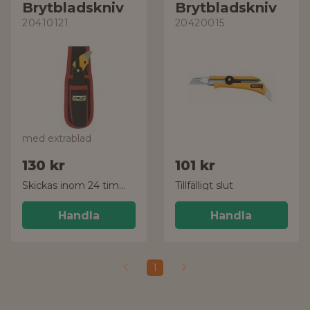
Brytbladskniv
Brytbladskniv
20410121
20420015
med extrablad
130 kr
101 kr
Skickas inom 24 timmar!
Tillfälligt slut
Handla
Handla
1