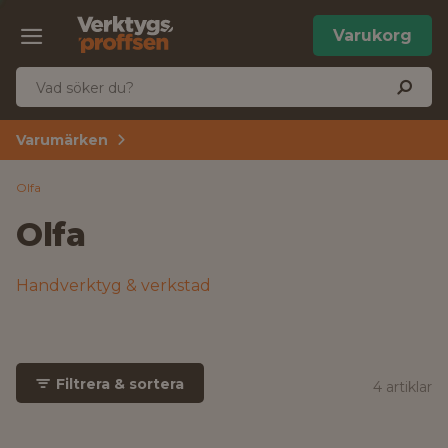
Varukorg
Varumärken
Olfa
Olfa
Handverktyg & verkstad
Filtrera & sortera
4 artiklar