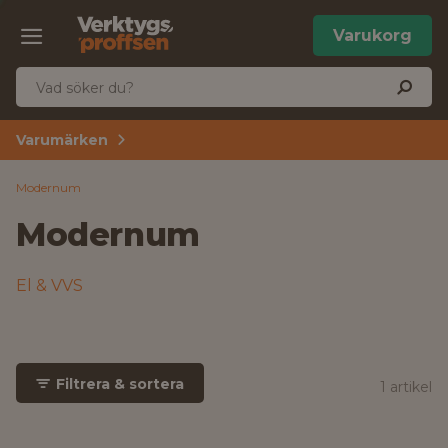
Varukorg
Varumärken
Modernum
Modernum
El & VVS
Filtrera & sortera
1 artikel