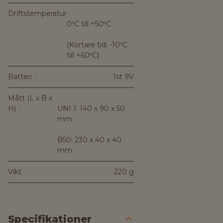
Driftstemperatur
0ºC till +50ºC
(Kortare tid: -10ºC
till +60ºC)
Batteri
1st 9V
Mått (L x B x
H)
UNI 1: 140 x 90 x 50
mm
B50: 230 x 40 x 40
mm
Vikt
220 g
Specifikationer