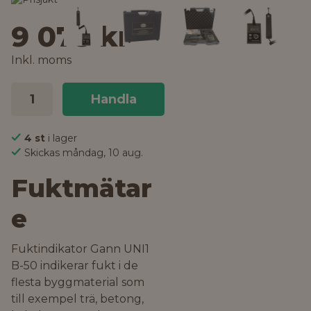
9 078 kr
Inkl. moms
Handla
4 st
i lager
Skickas måndag, 10 aug.
Fuktmätar
e
Fuktindikator Gann UNI1
B-50 indikerar fukt i de
flesta byggmaterial som
till exempel trä, betong,