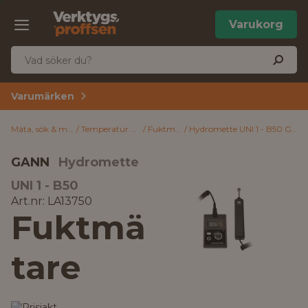
Varukorg
Varumärken
Mäta, sök & märk
Temperatur & fukt
Fuktmätare
Hydromette UNI 1 - B50 Gann Fuktmätare
GANN
Hydromette
UNI 1 - B50
Art.nr: LA13750
Fuktmä
tare