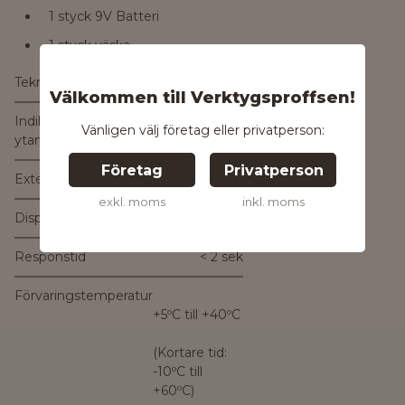
1 styck 9V Batteri
1 styck väska
Tekniska data:
Välkommen till Verktygsproffsen!
Indikerar fukt utan att förstöra
Ja
Vänligen välj företag eller privatperson:
ytan
Företag
Privatperson
Extern givare
Ja
exkl. moms
inkl. moms
Display
1 rad
Responstid
< 2 sek
Förvaringstemperatur
+5ºC till +40ºC
(Kortare tid:
-10ºC till
+60ºC)