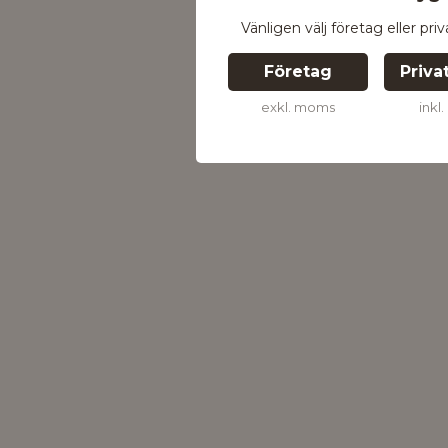
Vänligen välj företag eller pri
Företag
Priva
exkl. moms
inkl