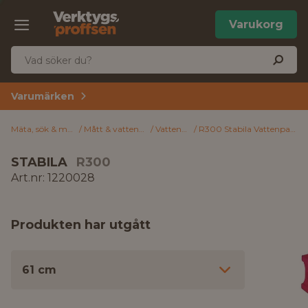
Varukorg
Varumärken
Mäta, sök & märk
Mått & vattenpass
Vattenpass
R300 Stabila Vattenpass 61 cm
STABILA
R300
Art.nr: 1220028
Produkten har utgått
61 cm