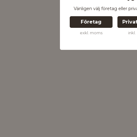
Vänligen välj företag eller pri
Företag
Priva
exkl. moms
inkl