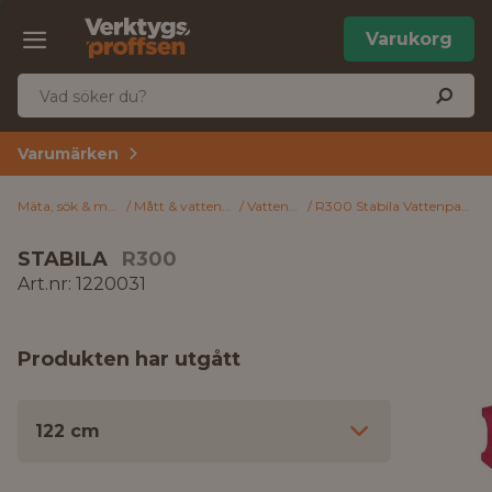
Varukorg
Varumärken
Mäta, sök & märk
Mått & vattenpass
Vattenpass
R300 Stabila Vattenpass 122 cm
STABILA
R300
Art.nr: 1220031
Produkten har utgått
122 cm