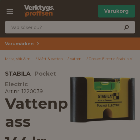
Varukorg
Varumärken
Mäta, sök & märk
Mått & vattenpass
Vattenpass
Pocket Electric Stabila Vattenpass
STABILA
Pocket
Electric
Art.nr: 1220039
Vattenp
ass