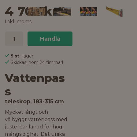
4 703 kr
Inkl. moms
Handla
5 st
i lager
Skickas inom 24 timmar!
Vattenpas
s
teleskop, 183-315 cm
Mycket långt och
välbyggt vattenpass med
justerbar längd för hög
mångsidighet. Det unika