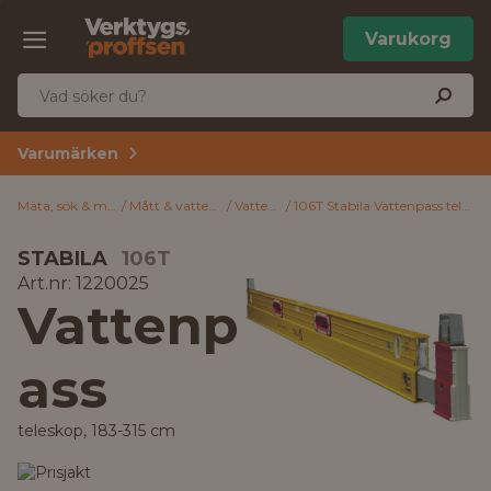
Varukorg
Varumärken
Mäta, sök & märk
Mått & vattenpass
Vattenpass
106T Stabila Vattenpass teleskop, 183-315 cm
STABILA
106T
Art.nr: 1220025
Vattenp
ass
teleskop, 183-315 cm