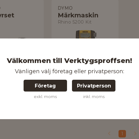
O
DYMO
yrset
Märkmaskin
Rhino 5200 Kit
Välkommen till Verktygsproffsen!
Vänligen välj företag eller privatperson:
hög precision och tyst drift
kr
4 064 kr
Företag
Privatperson
 inom 24 timmar!
Skickas inom 24 timmar!
exkl. moms
inkl. moms
Handla
Handla
1