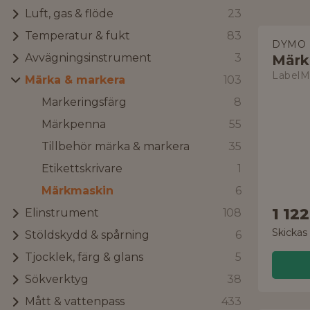
Luft, gas & flöde
23
Temperatur & fukt
83
DYMO
Avvägningsinstrument
3
Märk
LabelM
Märka & markera
103
Markeringsfärg
8
Märkpenna
55
Tillbehör märka & markera
35
Etikettskrivare
1
Märkmaskin
6
1 122
Elinstrument
108
Skickas
Stöldskydd & spårning
6
Tjocklek, färg & glans
5
Sökverktyg
38
Mått & vattenpass
433