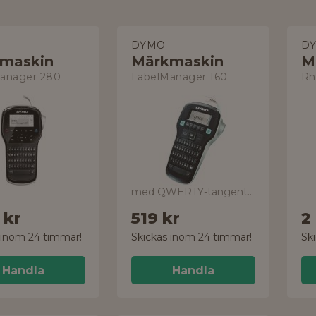
DYMO
D
maskin
Märkmaskin
M
anager 280
LabelManager 160
Rh
med QWERTY-tangentbord
 kr
519 kr
2 
 inom 24 timmar!
Skickas inom 24 timmar!
Sk
Handla
Handla