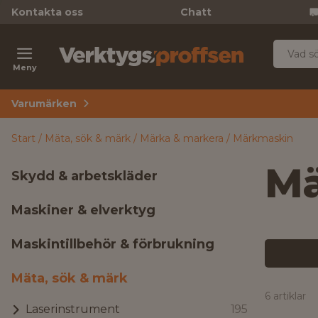
Kontakta oss
Chatt
Meny
Varumärken
Start
Mäta, sök & märk
Märka & markera
Märkmaskin
Mä
Skydd & arbetskläder
Maskiner & elverktyg
Maskintillbehör & förbrukning
Mäta, sök & märk
6 artiklar
Laserinstrument
195