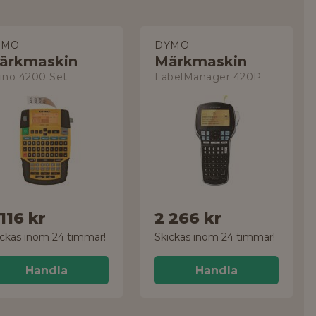
YMO
DYMO
ärkmaskin
Märkmaskin
ino 4200 Set
LabelManager 420P
116 kr
2 266 kr
ickas inom 24 timmar!
Skickas inom 24 timmar!
Handla
Handla