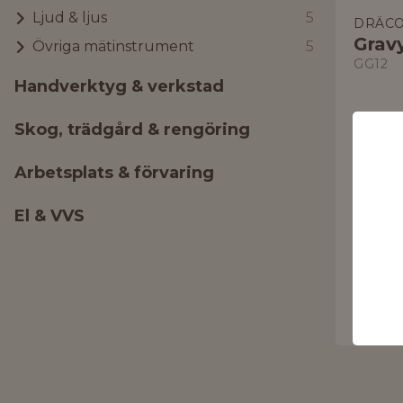
Ljud & ljus
5
DRÄC
Grav
Övriga mätinstrument
5
GG12
Handverktyg & verkstad
Skog, trädgård & rengöring
Arbetsplats & förvaring
El & VVS
612 
Skickas