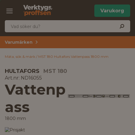
Varukorg
Varumärken
Mäta, sök & märk
MST 180 Hultafors Vattenpass 1800 mm
HULTAFORS
MST 180
Art.nr: ND16055
Vattenp
ass
1800 mm