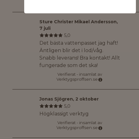
Verktygsproffsen.se
Sture Christer Mikael Andersson
,
7 juli
5,0
Det bästa vattenpasset jag haft!
Äntligen blir det i lod/våg.
Snabb leverans! Bra kontakt! Allt
fungerade som det ska!
Verifierat - insamlat av
Verktygsproffsen.se
Jonas Sjögren
,
2 oktober
5,0
Högklassigt verktyg
Verifierat - insamlat av
Verktygsproffsen.se