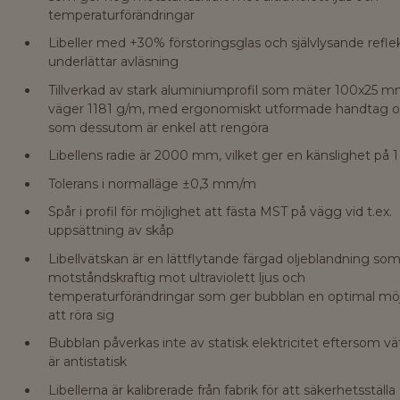
temperaturförändringar
Libeller med +30% förstoringsglas och självlysande refle
underlättar avläsning
Tillverkad av stark aluminiumprofil som mäter 100x25 
väger 1181 g/m, med ergonomiskt utformade handtag 
som dessutom är enkel att rengöra
Libellens radie är 2000 mm, vilket ger en känslighet p
Tolerans i normalläge ±0,3 mm/m
Spår i profil för möjlighet att fästa MST på vägg vid t.ex.
uppsättning av skåp
Libellvätskan är en lättflytande färgad oljeblandning som
motståndskraftig mot ultraviolett ljus och
temperaturförändringar som ger bubblan en optimal möj
att röra sig
Bubblan påverkas inte av statisk elektricitet eftersom v
är antistatisk
Libellerna är kalibrerade från fabrik för att säkerhetsställa