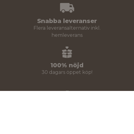
Snabba leveranser
Flera leveransalternativ inkl.
hemleverans
100% nöjd
30 dagars öppet köp!
Stort sortiment
Över 30 000 produkter