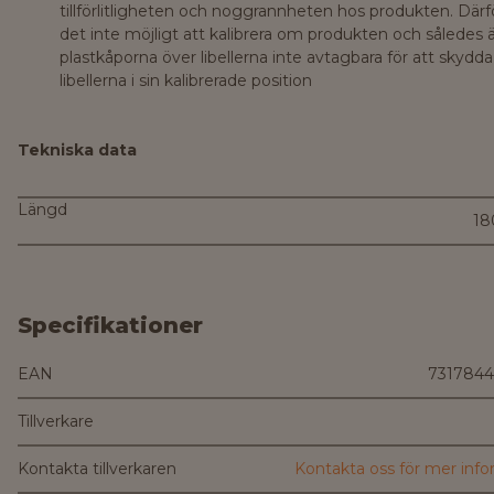
tillförlitligheten och noggrannheten hos produkten. Därf
det inte möjligt att kalibrera om produkten och således ä
plastkåporna över libellerna inte avtagbara för att skydda
libellerna i sin kalibrerade position
Tekniska data
Längd
1
Specifikationer
EAN
731784
Tillverkare
Kontakta tillverkaren
Kontakta oss för mer inf