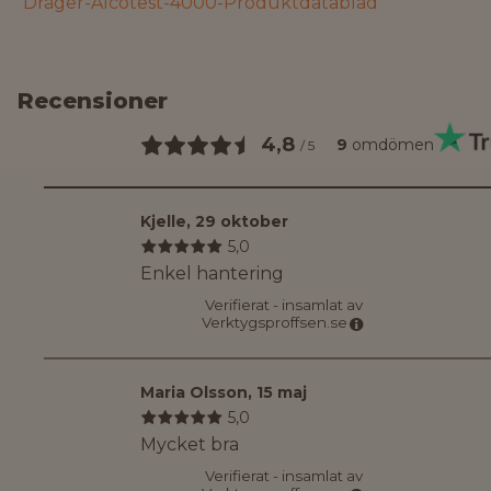
Dräger-Alcotest-4000-Produktdatablad
Recensioner
4,8
9
omdömen
/
5
Kjelle
,
29 oktober
5,0
Enkel hantering
Verifierat - insamlat av
Verktygsproffsen.se
Maria Olsson
,
15 maj
5,0
Mycket bra
Verifierat - insamlat av