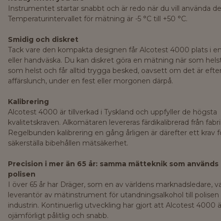
Instrumentet startar snabbt och är redo när du vill använda de
Temperaturintervallet för mätning är -5 °C till +50 °C.
Smidig och diskret
Tack vare den kompakta designen får Alcotest 4000 plats i en
eller handväska. Du kan diskret göra en mätning när som helst
som helst och får alltid trygga besked, oavsett om det är efte
affärslunch, under en fest eller morgonen därpå.
Kalibrering
Alcotest 4000 är tillverkad i Tyskland och uppfyller de högsta
kvalitetskraven. Alkomätaren levereras färdikalibrerad från fabri
Regelbunden kalibrering en gång årligen är därefter ett krav f
säkerställa bibehållen mätsäkerhet.
Precision i mer än 65 år: samma mätteknik som används 
polisen
I över 65 år har Dräger, som en av världens marknadsledare, va
leverantör av mätinstrument för utandningsalkohol till polisen 
industrin. Kontinuerlig utveckling har gjort att Alcotest 4000 ä
ojämförligt pålitlig och snabb.