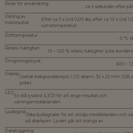
Redo för användning
ca 4 sekunder efter på
Visning av
Efter ca 3 s (vid 0,00 ‰), efter ca 10 s (vid 1,
mätresultat
rumstemperatur)
Drifttemperatur
-5 °C t
Relativ fuktighet
10 – 100 % relativ fuktighet (icke-konden
Omgivningstryck
600 – 1
Display
Grafisk bakgrundsbelyst LCD-skärm, 32 x 22 mm (128 x
pixlar)
LED
En blå lysdiod (LED) för att ange resultat och
varningsmeddelanden
Ljudsignal
Olika ljudsignaler för att stödja meddelanden och va
på displayen. Ljudet går att stänga av.
Dataloggning