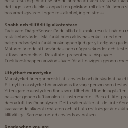
helst testa dig för att se om du är redo att köra. På så sätt ka
det lugnt om du blir stoppad i en poliskontroll eller får lämna s
hos arbetsgivaren. Ingen restalkohol, ingen stress.
Snabb och tillförlitlig alkotestare
Tack vare DrägerSensor får du alltid ett exakt resultat när du 
restalkoholvärdet. Mätfunktionen aktiveras enkelt med den
bakgrundsbelysta funktionsknappen ljud ger ytterligare guidn
Mätaren är redo att användas inom några sekunder och teste
utföras omedelbart. Resultatet presenteras i displayen.
Funktionsknappen används även för att navigera genom men
Utbytbart munstycke
Munstycket är ergonomiskt att använda och är skyddat av ett 
Ett nytt munstycke bör användas för varje person som testas.
Ytterligare munstycken finns som tillbehör. Utandningsluften
passerar genom luftkanalen till instrumentet. Bara ett litet pro
denna luft tas för analysen. Detta säkerställer att det inte fin
kvarvarande alkohol i mätaren och att alla mätningar är exakt
tillförlitliga. Samma metod används av polisen.
Ready when you are