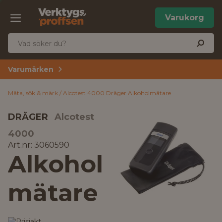
Varukorg
Varumärken
Mäta, sök & märk
Alcotest 4000 Dräger Alkoholmätare
DRÄGER
Alcotest
4000
Art.nr: 3060590
Alkohol
mätare