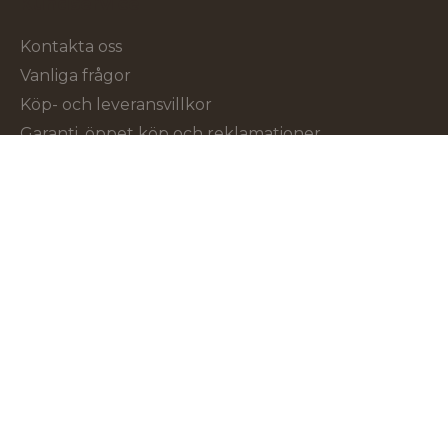
Kundservice
Kontakta oss
Vanliga frågor
Köp- och leveransvillkor
Garanti, öppet köp och reklamationer
Om Verktygsproffsen
Om oss
Cookies och GDPR
Sortiment
Alla produkter
Våra varumärken
Följ oss för idéer, erbjudanden och annat