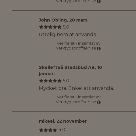
Verktygsproffsen.se
John Obling
,
28 mars
5,0
utrolig nem at använda
Verifierat - insamlat av
Verktygsproffsen.se
Skellefteå Stadsbud AB
,
10
januari
5,0
Mycket bra. Enkel att använda.
Verifierat - insamlat av
Verktygsproffsen.se
mikael
,
22 november
4,0