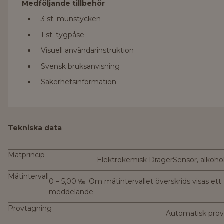
Medföljande tillbehör
3 st. munstycken
1 st. tygpåse
Visuell användarinstruktion
Svensk bruksanvisning
Säkerhetsinformation
Tekniska data
Mätprincip
Elektrokemisk DrägerSensor, alkohol
Mätintervall
0 – 5,00 ‰. Om mätintervallet överskrids visas ett
meddelande
Provtagning
Automatisk pro