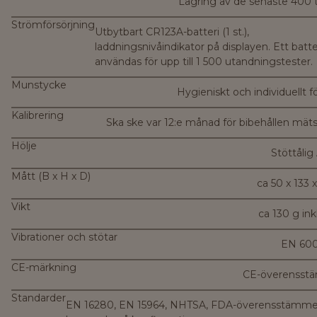
Lagring av de senaste 400 
Strömförsörjning
Utbytbart CR123A-batteri (1 st.),
laddningsnivåindikator på displayen. Ett batte
användas för upp till 1 500 utandningstester.
Munstycke
Hygieniskt och individuellt 
Kalibrering
Ska ske var 12:e månad för bibehållen mät
Hölje
Stöttåli
Mått (B x H x D)
ca 50 x 133
Vikt
ca 130 g inkl
Vibrationer och stötar
EN 600
CE-märkning
CE-överensst
Standarder
EN 16280, EN 15964, NHTSA, FDA-överensstämme