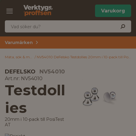
Varukorg
Varumärken
Mäta, sök & märk
NV54010 DeFelsko Testdollies 20mm i 10-pack till PosiTest AT
DEFELSKO
NV54010
Art.nr: NV54010
Testdoll
ies
20mm i 10-pack till PosiTest
AT