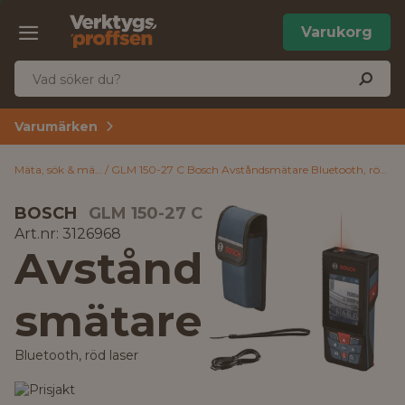
Varukorg
Varumärken
Mäta, sök & märk
GLM 150-27 C Bosch Avståndsmätare Bluetooth, röd laser
BOSCH
GLM 150-27 C
Art.nr: 3126968
Avstånd
smätare
Bluetooth, röd laser