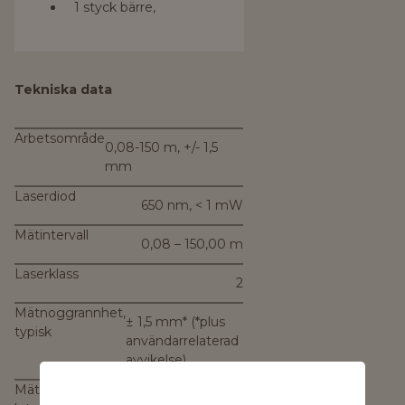
1 styck bärre,
Tekniska data
Arbetsområde
0,08-150 m, +/- 1,5
mm
Laserdiod
650 nm, < 1 mW
Mätintervall
0,08 – 150,00 m
Laserklass
2
Mätnoggrannhet,
± 1,5 mm* (*plus
typisk
användarrelaterad
avvikelse)
Mätintervall,
0–360° (4 x