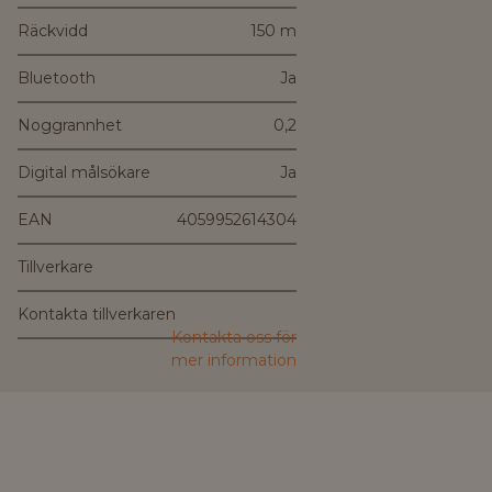
Räckvidd
150 m
Bluetooth
Ja
Noggrannhet
0,2
Digital målsökare
Ja
EAN
4059952614304
Tillverkare
Kontakta tillverkaren
Kontakta oss för
mer information