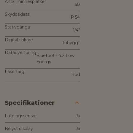
Antal minnesplatser
50
Skyddsklass
IP 54
Stativgänga
1/4″
Digital sökare
Inbyggt
Dataöverföring
Bluetooth 4.2 Low
Energy
Laserfärg
Röd
Specifikationer
Lutningssensor
Ja
Belyst display
Ja