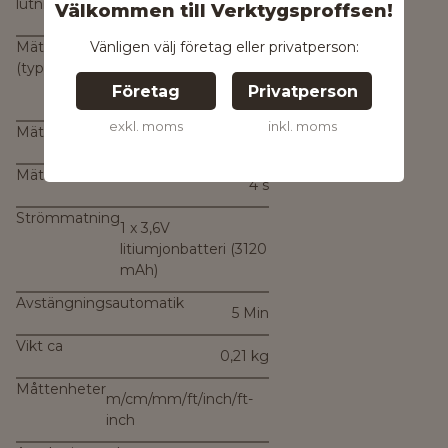
lutningsmätning
Välkommen till Verktygsproffsen!
90°)
Vänligen välj företag eller privatperson:
Mätnoggrannhet
± 0,2°* (*plus
(typisk)*
användarrelaterad
Företag
Privatperson
avvikelse)
exkl. moms
inkl. moms
Mättid, typ.
< 0,5 s
Mättid, max.
4 s
Strömmatning
1 x 3,6V
litiumjonbatteri (3120
mAh)
Avstängningsautomatik
5 Min
Vikt ca
0,21 kg
Måttenheter
m/cm/mm/ft/inch/ft-
inch