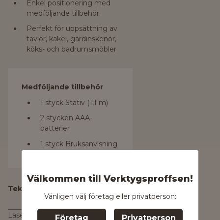
Enkel positionering med
medföljande tillbehör.
Perfekt för uppsättning av
tavlor, kakel, gardinskenor,
köks- och badrumsmöbler
Medföljande tillbehör
1 styck Stativ (1,1 m)
2 stycken AAA-
batterier
1 styck Bruksanvisning
Välkommen till Verktygsproffsen!
Tekniska data
Vänligen välj företag eller privatperson:
Laserdiod
Företag
Privatperson