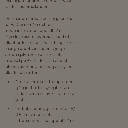
lösningen för arbete under mycket
starka ljusförhållanden.
Den har en förbättrad noggrannhet
på +/- 0,6 mm/m och ett
arbetsintervall på upp till 12 m.
Krysslinjelasern levereras med ett
tillbehör för enkel användning inom
många arbetsområden. Quigo
Green självnivellerar inom ett
intervall på +/– 4° för att säkerställa
rak positionering av speglar, hyllor
eller kakelplattor.
Grön laserteknik för upp till 4
gånger bättre synlighet än
röda laserlinjer, även när det är
ljust
Förbättrad noggrannhet på +/–
0,6 mm/m och ett
arbetsintervall på upp till 12 m