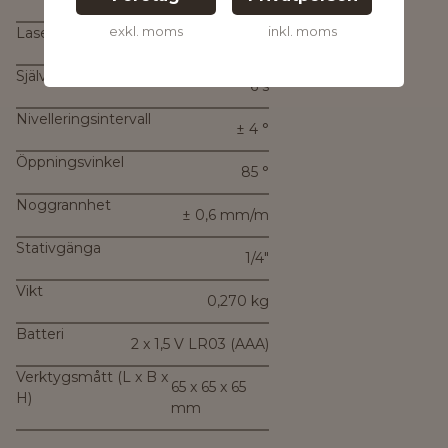
500 – 540 nm
exkl. moms
inkl. moms
Laserklass
2
Självnivelleringtid, typ.
6 s
Nivelleringsintervall
± 4 °
Öppningsvinkel
85 °
Noggrannhet
± 0,6 mm/m
Stativgänga
1/4"
Vikt
0,270 kg
Batteri
2 x 1,5 V LR03 (AAA)
Verktygsmått (L x B x
65 x 65 x 65
H)
mm