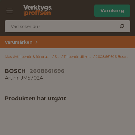
Varukorg
Varumärken
Maskintillbehör & förbrukning
Såga
Tillbehör till multiverktyg
2608661696 Bosch Sågbladssats golv
BOSCH
2608661696
Art.nr: JM57024
Produkten har utgått