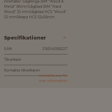
innehåller: Sågklinga BiM “Wood &
Metal” 85mmSågblad BiM “Hard
Wood” 32 mmSågblad HCS “Wood”
32 mmSkrapa HCS 52x26mm
Specifikationer
EAN
3165140555227
Tillverkare
Kontakta tillverkaren
Kontakta oss för
mer information