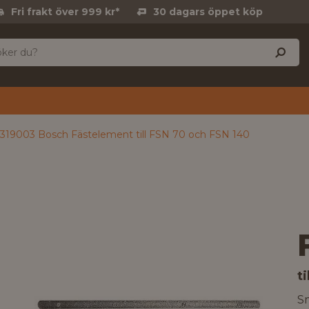
Fri frakt över 999 kr*
30 dagars öppet köp
319003 Bosch Fästelement till FSN 70 och FSN 140
t
Sm