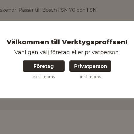
rskenor. Passar till Bosch FSN 70 och FSN
Välkommen till Verktygsproffsen!
Vänligen välj företag eller privatperson:
3165140024181
Företag
Privatperson
exkl. moms
inkl. moms
Kontakta oss för mer information