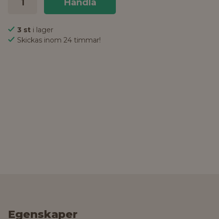
Handla
3 st
i lager
Skickas inom 24 timmar!
Egenskaper