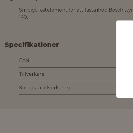
Smidigt fästelement för att fästa ihop Bosch sty
140.
Specifikationer
EAN
Tillverkare
Kontakta tillverkaren