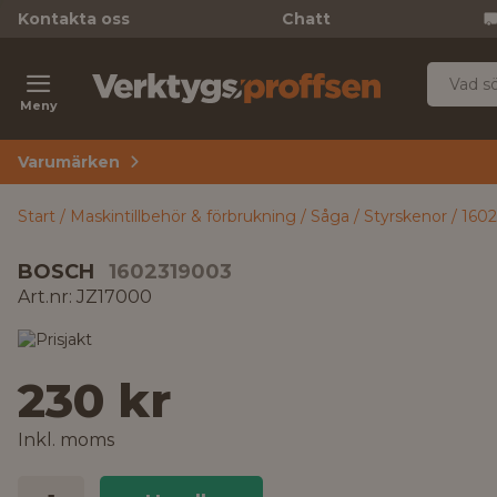
Kontakta oss
Chatt
Meny
Varumärken
Start
Maskintillbehör & förbrukning
Såga
Styrskenor
1602
BOSCH
1602319003
Art.nr: JZ17000
230 kr
Inkl. moms