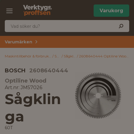
Varukorg
Varumärken
Maskintillbehör & förbrukning
Såga
Sågklingor
2608640444 Optiline Wood Bosch Sågklinga 60T
BOSCH
2608640444
Optiline Wood
Art.nr: JM57026
Sågklin
ga
60T