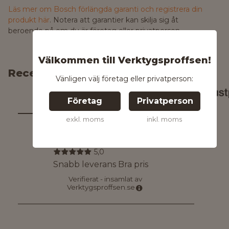
Läs mer om Bosch förlängda garanti och registrera din
produkt här
. Notera att garantier kan skilja sig åt
beroende på om du är företag eller privatperson.
Välkommen till Verktygsproffsen!
Recensioner
Vänligen välj företag eller privatperson:
5,0
1
omdömen
/
5
Företag
Privatperson
exkl. moms
inkl. moms
Åke Lennart Rickard
Jernetz
,
9 juni
5,0
Snabb leverans Bra pris
Verifierat - insamlat av
Verktygsproffsen.se