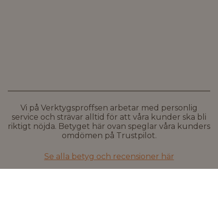
Vi på Verktygsproffsen arbetar med personlig
service och strävar alltid för att våra kunder ska bli
riktigt nöjda. Betyget här ovan speglar våra kunders
omdömen på Trustpilot.
Se alla betyg och recensioner här