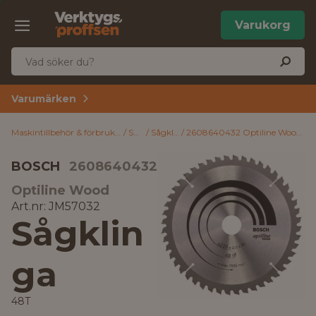
Varukorg
Varumärken
Maskintillbehör & förbrukning
Såga
Sågklingor
2608640432 Optiline Wood Bosch Sågklinga 48T
BOSCH
2608640432
Optiline Wood
Art.nr: JM57032
Sågklin
ga
48T