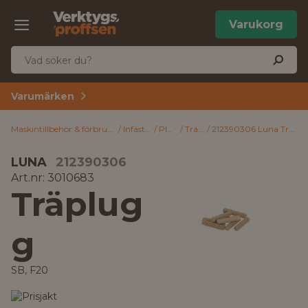
Varukorg
Varumärken
Maskintillbehör & förbrukning
Infästning
Pluggar
Träpluggar
212390306 Luna Träplugg SB, F20 8 x 40 mm, 30-pack
LUNA
212390306
Art.nr: 3010683
Träplug
g
SB, F20