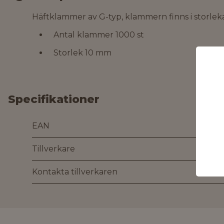
Häftklammer av G-typ, klammern finns i storlek
Antal klammer 1000 st
Storlek 10 mm
Specifikationer
EAN
Tillverkare
Kontakta tillverkaren