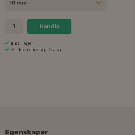
10 mm
Handla
8 st
i lager
Skickas måndag, 10 aug.
Egenskaper