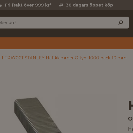
Fri frakt över 999 kr*
30 dagars öppet köp
1-TRA706T STANLEY Häftklammer G-typ, 1000-pack 10 mm
G
Hä