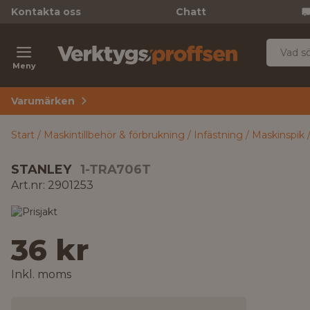
Kontakta oss
Chatt
Meny
Varumärken
Start
Maskintillbehör & förbrukning
Infästning
Maskinspik
STANLEY
1-TRA706T
Art.nr: 2901253
36 kr
Inkl. moms