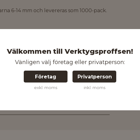
arna 6-14 mm och levereras som 1000-pack.
Välkommen till Verktygsproffsen!
Vänligen välj företag eller privatperson:
Företag
Privatperson
3253561054280
exkl. moms
inkl. moms
Kontakta oss för mer information