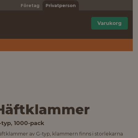
Företag
Privatperson
Varukorg
Häftklammer
-typ, 1000-pack
ftklammer av G-typ, klammern finns i storlekarna