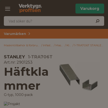
Varukorg
Varumärken
Maskintillbehör & förbrukning
Infästning
Maskinspik
Klammer
1-TRA706T STANLEY Häftklammer G-typ, 1000-pack 10 mm
STANLEY
1-TRA706T
Art.nr: 2901253
Häftkla
mmer
G-typ, 1000-pack