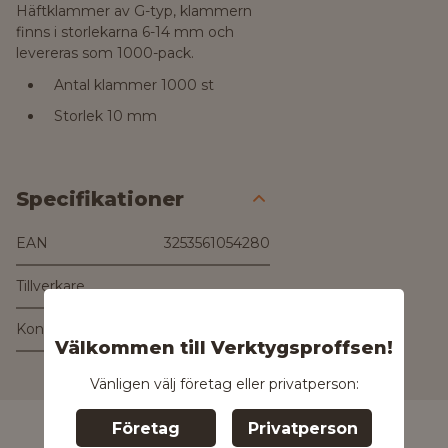
Häftklammer av G-typ, klammern
finns i storlekarna 6-14 mm och
levereras som 1000-pack.
Antal klammer 1000 st
Storlek 10 mm
Specifikationer
EAN
3253561054280
Tillverkare
Kontakta tillverkaren
Välkommen till Verktygsproffsen!
Kontakta oss för
mer information
Vänligen välj företag eller privatperson:
Företag
Privatperson