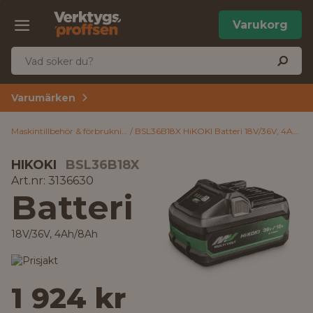
Varukorg
Varumärken
Maskintillbehör & förbrukning
BSL36B18X HiKOKI Batteri 18V/36V, 4Ah/8Ah
HIKOKI
BSL36B18X
Art.nr: 3136630
Batteri
18V/36V, 4Ah/8Ah
1 924 kr