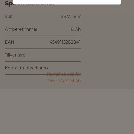
Specifikationer
Volt
36 V, 18 V
Amperetimmar
8 Ah
EAN
4549115282841
Tillverkare
Kontakta tillverkaren
Kontakta oss för
mer information