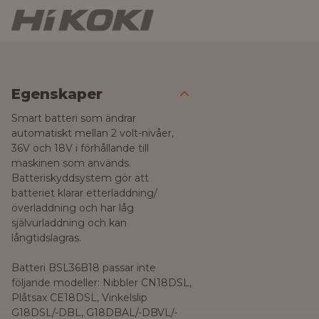
Egenskaper
Smart batteri som ändrar
automatiskt mellan 2 volt-nivåer,
36V och 18V i förhållande till
maskinen som används.
Batteriskyddsystem gör att
batteriet klarar etterladdning/
överladdning och har låg
självurladdning och kan
långtidslagras.
Batteri BSL36B18 passar inte
följande modeller: Nibbler CN18DSL,
Plåtsax CE18DSL, Vinkelslip
G18DSL/-DBL, G18DBAL/-DBVL/-