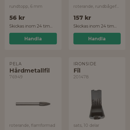
rundtopp, 6 mm
roterande, rundbågeformad
56 kr
157 kr
Skickas inom 24 timmar!
Skickas inom 24 timmar!
Handla
Handla
PELA
IRONSIDE
Hårdmetallfil
Fil
76949
201478
roterande, flamformad
sats, 10 delar