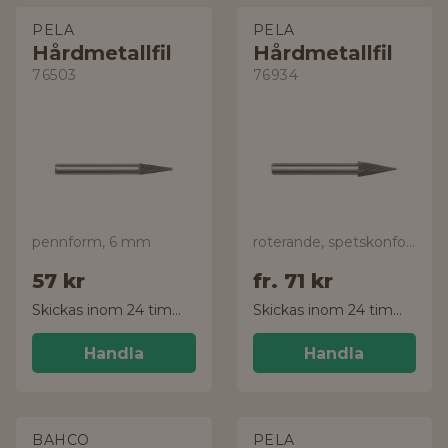
PELA
PELA
Hårdmetallfil
Hårdmetallfil
76503
76934
pennform, 6 mm
roterande, spetskonformad
57 kr
fr.
71 kr
Skickas inom 24 timmar!
Skickas inom 24 timmar!
Handla
Handla
BAHCO
PELA