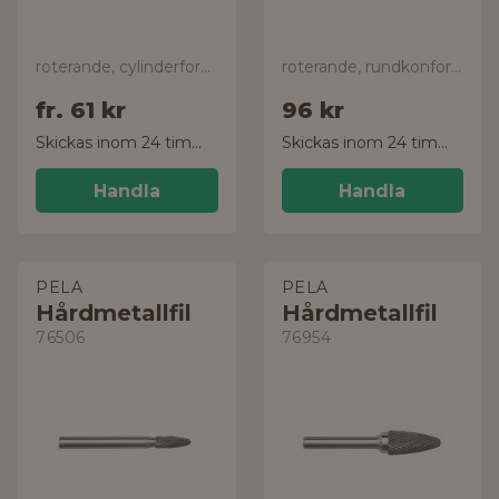
roterande, cylinderform med tandning
roterande, rundkonformad
fr.
61 kr
96 kr
Skickas inom 24 timmar!
Skickas inom 24 timmar!
Handla
Handla
PELA
PELA
Hårdmetallfil
Hårdmetallfil
76506
76954