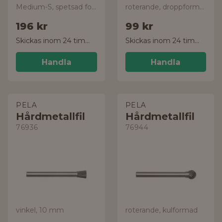
Medium-S, spetsad form
roterande, droppformad
196 kr
99 kr
Skickas inom 24 timmar!
Skickas inom 24 timmar!
Handla
Handla
PELA
PELA
Hårdmetallfil
Hårdmetallfil
76936
76944
vinkel, 10 mm
roterande, kulformad