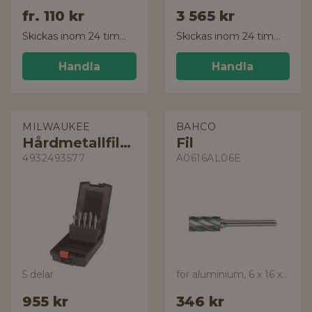
fr.
110 kr
3 565 kr
Skickas inom 24 timmar!
Skickas inom 24 timmar!
Handla
Handla
MILWAUKEE
BAHCO
Hårdmetallfilssats
Fil
4932493577
A0616AL06E
5 delar
för aluminium, 6 x 16 x 51 mm
955 kr
346 kr