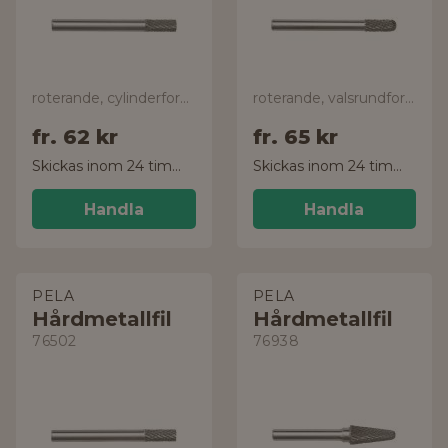
roterande, cylinderformad
roterande, valsrundformad
fr.
62 kr
fr.
65 kr
Skickas inom 24 timmar!
Skickas inom 24 timmar!
Handla
Handla
PELA
PELA
Hårdmetallfil
Hårdmetallfil
76502
76938