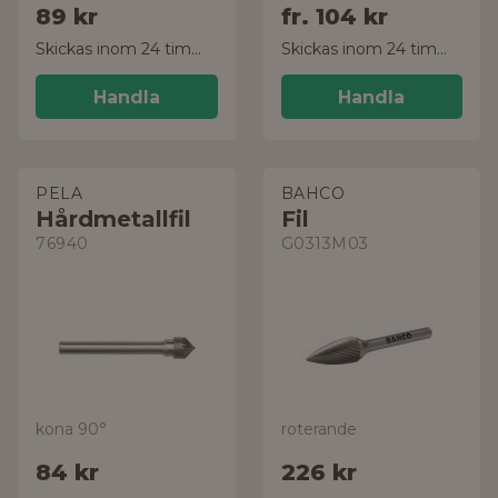
89 kr
fr.
104 kr
Skickas inom 24 timmar!
Skickas inom 24 timmar!
Handla
Handla
PELA
BAHCO
Hårdmetallfil
Fil
76940
G0313M03
kona 90°
roterande
84 kr
226 kr