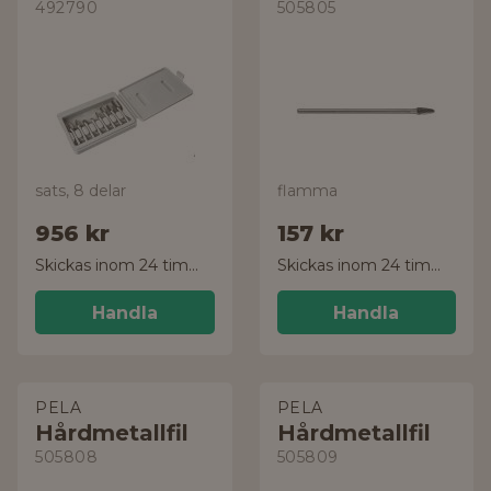
492790
505805
sats, 8 delar
flamma
956 kr
157 kr
Skickas inom 24 timmar!
Skickas inom 24 timmar!
Handla
Handla
PELA
PELA
Hårdmetallfil
Hårdmetallfil
505808
505809