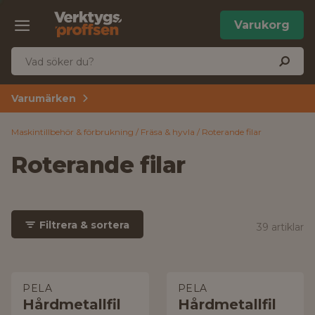
Varukorg
Varumärken
Maskintillbehör & förbrukning
Fräsa & hyvla
Roterande filar
Roterande filar
Filtrera & sortera
39 artiklar
PELA
PELA
Hårdmetallfil
Hårdmetallfil