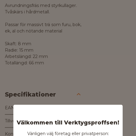
Avrundningsfräs med styrkullager.
Tvåskärs i hårdmetall.
Passar för massivt trä som furu, bok,
ek, al och nötande material
Skaft: 8 mm
Radie: 15 mm
Arbetslängd: 22 mm
Totallängd: 66 mm
Specifikationer
EAN
3165140358064
Tillverkare
Välkommen till Verktygsproffsen!
Vänligen välj företag eller privatperson:
Kontakta tillverkaren