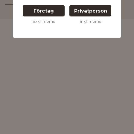
Kontakta oss för
mer information
Företag
Privatperson
exkl. moms
inkl. moms