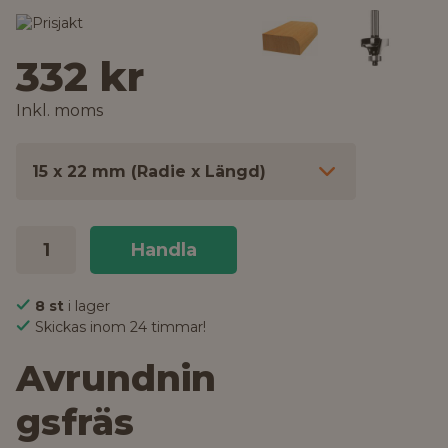
332 kr
Inkl. moms
15 x 22 mm (Radie x Längd)
Handla
8 st
i lager
Skickas inom 24 timmar!
Avrundnin
gsfräs