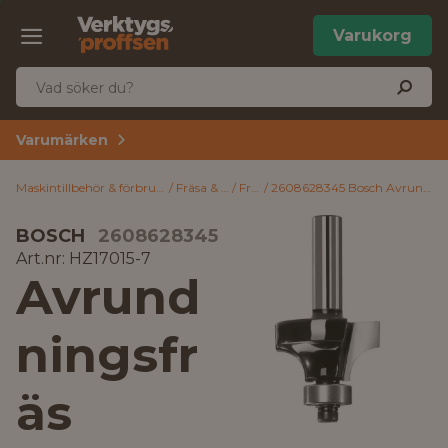
Varukorg
Varumärken
Maskintillbehör & förbrukning
Fräsa & hyvla
Frässtål
2608628345 Bosch Avrundningsfräs 15 x 22 mm (Radie x Längd)
BOSCH
2608628345
Art.nr: HZ17015-7
Avrund
ningsfr
äs