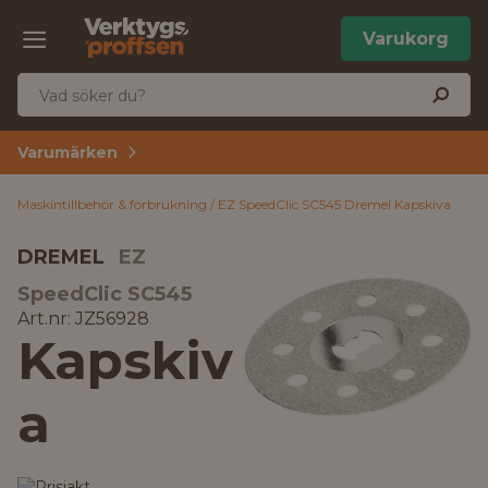
Varukorg
Varumärken
Maskintillbehör & förbrukning
EZ SpeedClic SC545 Dremel Kapskiva
DREMEL
EZ
SpeedClic SC545
Art.nr: JZ56928
Kapskiv
a