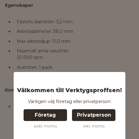
Egenskaper
Fästets diameter: 3,2 mm
Arbetsdiameter: 38,0 mm
Max arbetsdjup: 11,0 mm
Maximalt antal varv/min:
20.000 rpm
Kvantitet: 1-pack
Välkommen till Verktygsproffsen!
Kompatibilitet
Vänligen välj företag eller privatperson:
Dremel SC402 Spindel
Företag
Privatperson
exkl. moms
inkl. moms