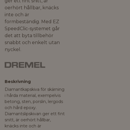
ger ett fint snitt, är
oerhört hållbar, knäcks
inte och är
formbeständig. Med EZ
SpeedClic-systemet går
det att byta tillbehör
snabbt och enkelt utan
nyckel.
Beskrivning
Diamantkapskiva för skärning
i hårda material, exempelvis
betong, sten, porslin, lergods
och hård epoxy.
Diamantslipskivan ger ett fint
snitt, är oerhört hållbar,
knäcks inte och är