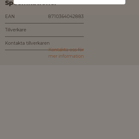
Specifikationer
EAN
8710364042883
Tillverkare
Kontakta tillverkaren
Kontakta oss för
mer information