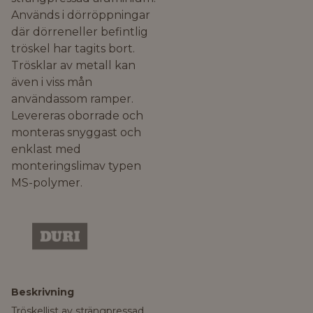
Används i dörröppningar
där dörreneller befintlig
tröskel har tagits bort.
Trösklar av metall kan
även i viss mån
användassom ramper.
Levereras oborrade och
monteras snyggast och
enklast med
monteringslimav typen
MS-polymer.
Beskrivning
Tröskellist av strängpressad