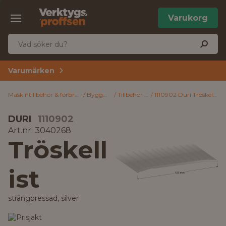
Varukorg
Varumärken
Maskintillbehör & förbrukning
Byggmaterial
Tillbehör byggmaterial
1110902 Duri Tröskellist strängpressad, silver 120 x 1000 mm, SK18
DURI
1110902
Art.nr: 3040268
Tröskell
ist
strängpressad, silver