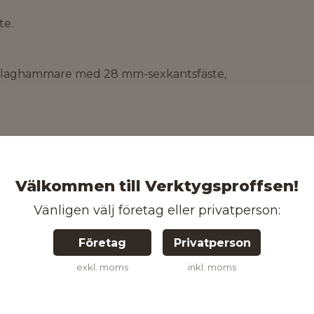
te.
h slaghammare med 28 mm-sexkantsfäste,
Välkommen till Verktygsproffsen!
Vänligen välj företag eller privatperson:
Företag
Privatperson
exkl. moms
inkl. moms
Sexkant