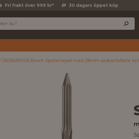
Fri frakt över 999 kr*
30 dagars öppet köp
2608690106 Bosch Spetsmejsel med 28mm sexkantsfäste 4
m
S