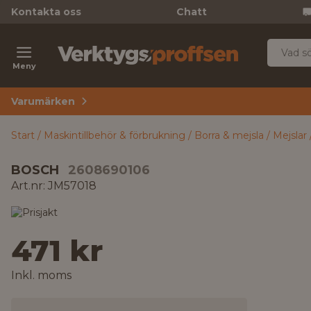
Kontakta oss
Chatt
Meny
Varumärken
Start
Maskintillbehör & förbrukning
Borra & mejsla
Mejslar
BOSCH
2608690106
Art.nr: JM57018
471 kr
Inkl. moms