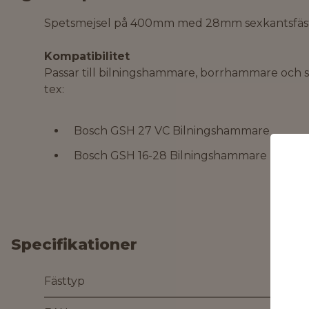
Spetsmejsel på 400mm med 28mm sexkantsfäs
Kompatibilitet
Passar till bilningshammare, borrhammare oc
tex:
Bosch GSH 27 VC Bilningshammare
Bosch GSH 16-28 Bilningshammare
Specifikationer
Fästtyp