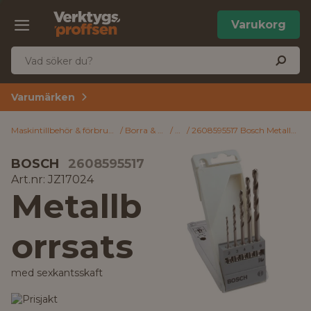
Varukorg
Varumärken
Maskintillbehör & förbrukning
Borra & mejsla
Borr
2608595517 Bosch Metallborrsats med sexkantsskaft
BOSCH
2608595517
Art.nr: JZ17024
Metallb
orrsats
med sexkantsskaft