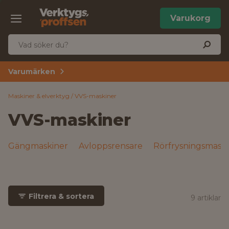
Varukorg
Varumärken
Maskiner & elverktyg
VVS-maskiner
VVS-maskiner
Gängmaskiner
Avloppsrensare
Rörfrysningsmask
Filtrera & sortera
9 artiklar