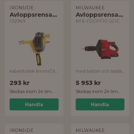
IRONSIDE
MILWAUKEE
Avloppsrensare
Avloppsrensare
102969
M18 FDCPF10-201C
kabelstorlek 6mmx7,6 m
med batteri och laddare
293 kr
5 953 kr
Skickas inom 24 timmar!
Skickas inom 24 timmar!
Handla
Handla
IRONSIDE
MILWAUKEE