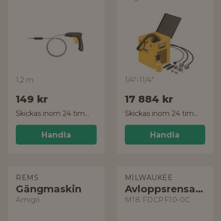
1,2 m
1/4"-11/4"
149 kr
17 884 kr
Skickas inom 24 timmar!
Skickas inom 24 timmar!
Handla
Handla
REMS
MILWAUKEE
Gängmaskin
Avloppsrensare
Amigo
M18 FDCPF10-0C