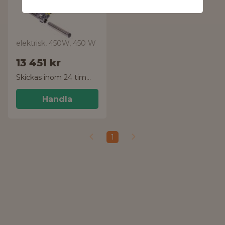
elektrisk, 450W, 450 W
13 451 kr
Skickas inom 24 timmar!
Handla
1