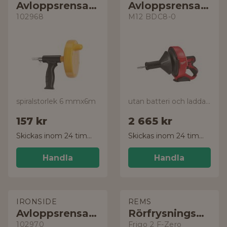
Avloppsrensare
Avloppsrensare
102968
M12 BDC8-0
spiralstorlek 6 mmx6m
utan batteri och laddare
157 kr
2 665 kr
Skickas inom 24 timmar!
Skickas inom 24 timmar!
Handla
Handla
IRONSIDE
REMS
Avloppsrensare
Rörfrysningsmaskin
102970
Frigo 2 F-Zero