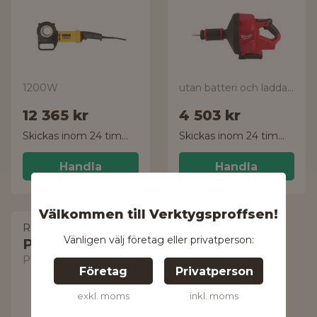
1200W
utan batteri och laddare
12 365 kr
4 503 kr
Skickas inom 24 timmar!
Skickas inom 24 timmar!
Handla
Handla
Välkommen till Verktygsproffsen!
REMS
Vänligen välj företag eller privatperson:
Pressmaskin
Power-Press SE
Företag
Privatperson
exkl. moms
inkl. moms