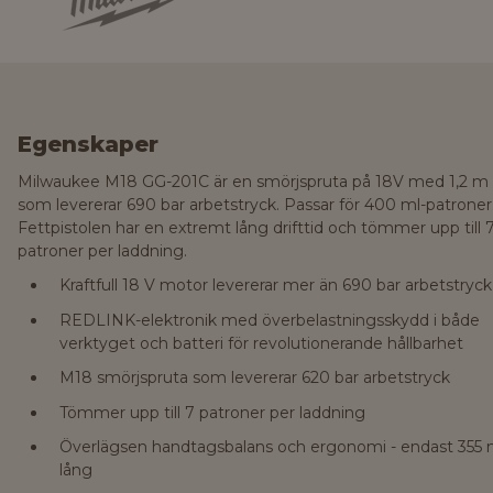
Egenskaper
Milwaukee M18 GG-201C är en smörjspruta på 18V med 1,2 m 
som levererar 690 bar arbetstryck. Passar för 400 ml-patroner
Fettpistolen har en extremt lång drifttid och tömmer upp till 
patroner per laddning.
Kraftfull 18 V motor levererar mer än 690 bar arbetstryck
REDLINK-elektronik med överbelastningsskydd i både
verktyget och batteri för revolutionerande hållbarhet
M18 smörjspruta som levererar 620 bar arbetstryck
Tömmer upp till 7 patroner per laddning
Överlägsen handtagsbalans och ergonomi - endast 35
lång