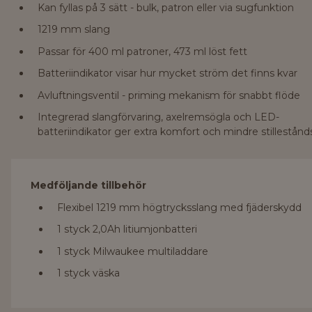
Kan fyllas på 3 sätt - bulk, patron eller via sugfunktion
1219 mm slang
Passar för 400 ml patroner, 473 ml löst fett
Batteriindikator visar hur mycket ström det finns kvar
Avluftningsventil - priming mekanism för snabbt flöde
Integrerad slangförvaring, axelremsögla och LED-
batteriindikator ger extra komfort och mindre stillestånd
Medföljande tillbehör
Flexibel 1219 mm högtrycksslang med fjäderskydd
1 styck 2,0Ah litiumjonbatteri
1 styck Milwaukee multiladdare
1 styck väska