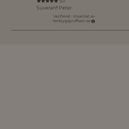
5,0
Suverän!! Peter
Verifierat - insamlat av
Verktygsproffsen.se