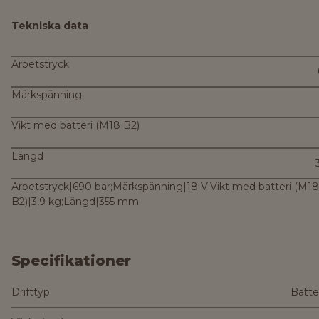
Tekniska data
Arbetstryck
Märkspänning
Vikt med batteri (M18 B2)
Längd
Arbetstryck|690 bar;Märkspänning|18 V;Vikt med batteri (M18
B2)|3,9 kg;Längd|355 mm
Specifikationer
Drifttyp
Batte