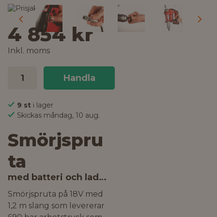
4 854 kr
Inkl. moms
Handla
9 st
i lager
Skickas måndag, 10 aug.
Smörjspru
ta
med batteri och laddare
Smörjspruta på 18V med
1,2 m slang som levererar