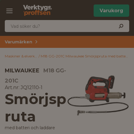
Varukorg
Varumärken
Maskiner & elverktyg
M18 GG-201C Milwaukee Smörjspruta med batteri och laddare
MILWAUKEE
M18 GG-
201C
Art.nr: JQ12110-1
Smörjsp
ruta
med batteri och laddare