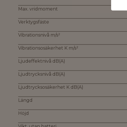
Max. vridmoment
Verktygsfäste
Vibrationsnivå m/s²
Vibrationsosäkerhet K m/s²
Ljudeffektnivå dB(A)
Ljudtrycksnivå dB(A)
Ljudtrycksosäkerhet K dB(A)
Längd
Höjd
Vikt, utan batteri