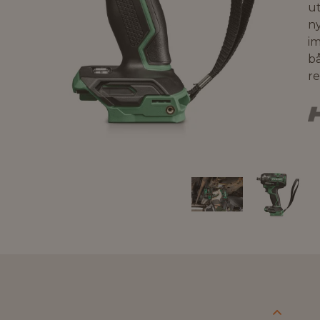
ut
n
i
b
r