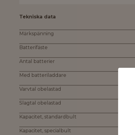
Tekniska data
Märkspänning
Batterifäste
Antal batterier
Med batteriladdare
Varvtal obelastad
Slagtal obelastad
Kapacitet, standardbult
Kapacitet, specialbult