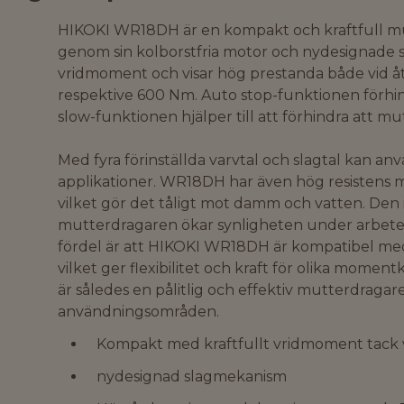
HIKOKI WR18DH är en kompakt och kraftfull mu
genom sin kolborstfria motor och nydesignade
vridmoment och visar hög prestanda både vid 
respektive 600 Nm. Auto stop-funktionen förhi
slow-funktionen hjälper till att förhindra att m
Med fyra förinställda varvtal och slagtal kan an
applikationer. WR18DH har även hög resistens mo
vilket gör det tåligt mot damm och vatten. De
mutterdragaren ökar synligheten under arbete i
fördel är att HIKOKI WR18DH är kompatibel me
vilket ger flexibilitet och kraft för olika mom
är således en pålitlig och effektiv mutterdragare
användningsområden.
Kompakt med kraftfullt vridmoment tack 
nydesignad slagmekanism