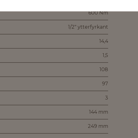
600 Nm
1/2" ytterfyrkant
14,4
1,5
108
97
3
144 mm
249 mm