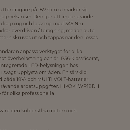
tterdragare på 18V som utmärker sig
 slagmekanism. Den ger ett imponerande
åtdragning och lossning med 345 Nm
ndrar överdriven åtdragning, medan auto
uttern skruvas ut och tappas när den lossas.
vändaren anpassa verktyget för olika
t överbelastning och är IP56-klassificerat,
n integrerade LED-belysningen hos
 svagt upplysta områden. En särskild
d både 18V- och MULTI VOLT-batterier,
entkrävande arbetsuppgifter. HIKOKI WR18DH
 för olika professionella
vare den kolborstfria motorn och