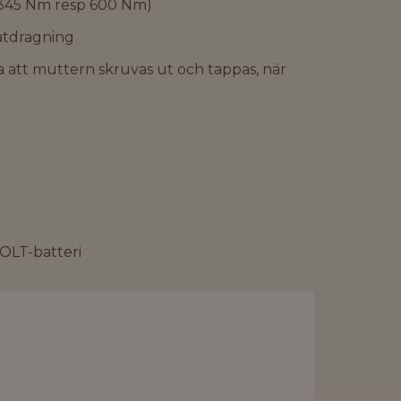
 345 Nm resp 600 Nm)
 åtdragning
ra att muttern skruvas ut och tappas, när
OLT-batteri