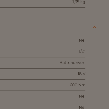
1,35 kg
Nej
1/2"
Batteridriven
18 V
600 Nm
Nej
Nej