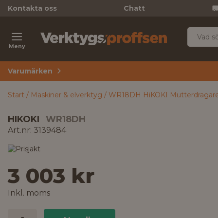
Kontakta oss
Chatt
Meny
Varumärken
Start
Maskiner & elverktyg
WR18DH HiKOKI Mutterdragare u
HIKOKI
WR18DH
Art.nr: 3139484
3 003 kr
Inkl. moms