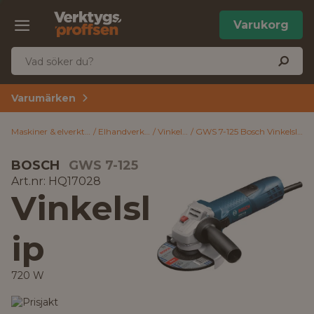
Varukorg
Varumärken
Maskiner & elverktyg
Elhandverktyg
Vinkelslip
GWS 7-125 Bosch Vinkelslip 720 W
BOSCH
GWS 7-125
Art.nr: HQ17028
Vinkelsl
ip
720 W