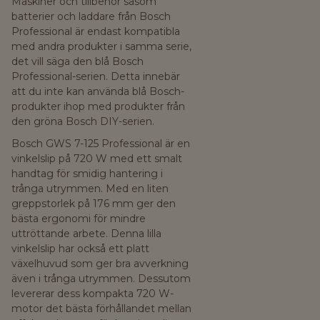
Maskiner och tillbehör såsom
batterier och laddare från Bosch
Professional är endast kompatibla
med andra produkter i samma serie,
det vill säga den blå Bosch
Professional-serien. Detta innebär
att du inte kan använda blå Bosch-
produkter ihop med produkter från
den gröna Bosch DIY-serien.
Bosch GWS 7-125 Professional är en
vinkelslip på 720 W med ett smalt
handtag för smidig hantering i
trånga utrymmen. Med en liten
greppstorlek på 176 mm ger den
bästa ergonomi för mindre
uttröttande arbete. Denna lilla
vinkelslip har också ett platt
växelhuvud som ger bra avverkning
även i trånga utrymmen. Dessutom
levererar dess kompakta 720 W-
motor det bästa förhållandet mellan