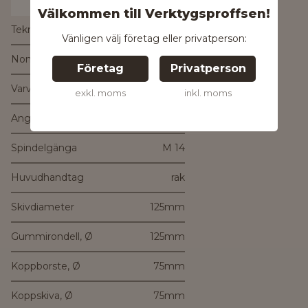
Välkommen till Verktygsproffsen!
Tekniska data:
Vänligen välj företag eller privatperson:
Nom. effektförbrukning
720W
Företag
Privatperson
Varvtal obelastad
11.000 varv/min
exkl. moms
inkl. moms
Angiven Effekt
300 W
Spindelgänga
M 14
Huvudhandtag
rak
Skivdiameter
125mm
Gummirondell, Ø
125mm
Koppborste, Ø
75mm
Koppskiva, Ø
75mm