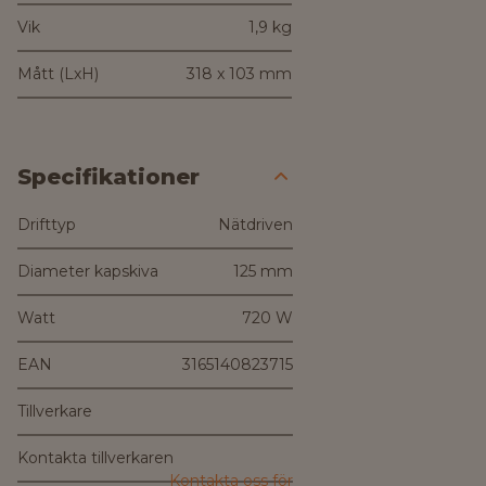
Vik
1,9 kg
Mått (LxH)
318 x 103 mm
Specifikationer
Drifttyp
Nätdriven
Diameter kapskiva
125 mm
Watt
720 W
EAN
3165140823715
Tillverkare
Kontakta tillverkaren
Kontakta oss för