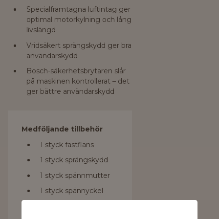
Specialframtagna luftintag ger
optimal motorkylning och lång
livslängd
Vridsäkert sprängskydd ger bra
användarskydd
Bosch-säkerhetsbrytaren slår
på maskinen kontrollerat – det
ger bättre användarskydd
Medföljande tillbehör
1 styck fästfläns
1 styck sprängskydd
1 styck spännmutter
1 styck spännyckel
1 styck stödhandtag