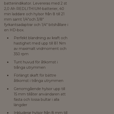
batteriindikator. Levereras med 2 st
2,0 Ah REDLITHIUM-batterier, 40
min laddare och hylsor från 8 till 21
mm samt 1/4"och 3/8"
fyrkantsadaptrar och 1/4" bitshållare i
en HD-box.
Perfekt blandning av kraft och
hastighet med upp till 81 Nm
av maximalt vridmoment och
350 rpm
Tunt huvud för åtkomst i
trånga utrymmen
Förlängt skaft för bättre
åtkomst i trånga utrymmen
Genomgående hylsor upp till
15 mm tillåter användaren att
fästa och lossa bultar i alla
längder
Inkluderar hylsor från 8 mm till