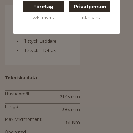
Företag
Privatperson
Medföljande tillbehör
exkl. moms
inkl. moms
2 stycken 2,0 Ah-
batterier
1 styck Laddare
1 styck HD-box
Tekniska data
Huvudprofil
21.45 mm
Längd
386 mm
Max. vridmoment
81 Nm
Obelastad