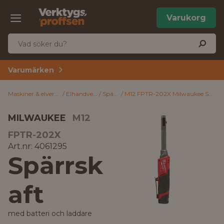
Varukorg
Varumärken
Maskiner & elverktyg
Elhandverktyg
Spärrskaft
M12 FPTR-202X Milwaukee Spärrskaft med batteri och laddare
MILWAUKEE
M12
FPTR-202X
Art.nr: 4061295
Spärrsk
aft
med batteri och laddare