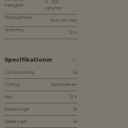
0 - 350
hastighet
varv/min
Verktygsfäste
14.4 mm Hex
Spänning
12 V
Specifikationer
LED-belysning
Ja
Drifttyp
Batteridriven
Volt
12 V
Batteri ingår
Ja
Väska ingår
Ja