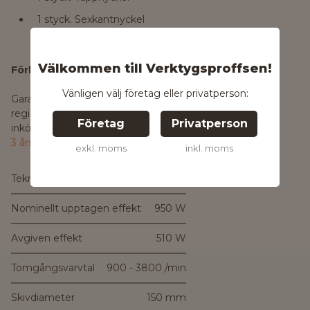
1 styck. Sexkantnyckel
Välkommen till Verktygsproffsen!
Förläng garantin till 3 år
Vänligen välj företag eller privatperson:
Garantin gäller alla elverktyg som
registrerats senast 4 veckor efter
Företag
Privatperson
inköpsdatum.
Läs mer om Metabos
3 års XXL-garanti.
exkl. moms
inkl. moms
Tekniska data:
Nominellt upptagen effekt
950 W
Avgiven effekt
510 W
Tomgångsvarvtal
900 - 3800 /min
Skivdiameter
150 mm