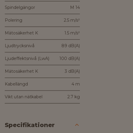
Spindelgängor
M 14
Polering
2.5 m/s²
Mätosäkerhet K
1.5 m/s²
Ljudtrycksnivå
89 dB(A)
Ljudeffektsnivå (LwA)
100 dB(A)
Mätosäkerhet K
3 dB(A)
Kabellängd
4 m
Vikt utan nätkabel
2.7 kg
Specifikationer