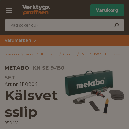
Varukorg
Varumärken
Maskiner & elverktyg
Elhandverktyg
Slipmaskiner
KN SE 9-150 SET Metabo Kälsvetsslip 950 W
METABO
KN SE 9-150
SET
Art.nr: 1110804
Kälsvet
sslip
950 W