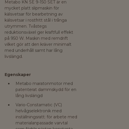
Metabo KN SE 9-150 SET är en
mycket platt slipmaskin för
kälsvetsar för bearbetning av
kälsvetsar i rostfritt stål i trånga
utrymmen. Tvåstegs
reduktionsväxel ger kraftfull effekt
på 950 W. Maskin med remdrift
vilket gör att den kräver minimalt
med underhåll samt har lång
livslängd.
Egenskaper
Metabo maratonmotor med
patenterat dammskydd för en
lång livslängd
Vario-Constamatic (VC)
helvågselektronik med
inställningsratt: för arbete med
materialanpassade varvtal
som förblir nästan konstanta