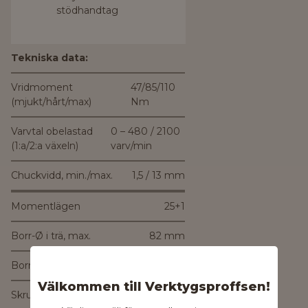
stödhandtag
Tekniska data:
Vridmoment
47/85/110
(mjukt/hårt/max)
Nm
Varvtal obelastad
0 – 480 / 2100
(1:a/2:a växeln)
varv/min
Chuckvidd, min./max.
1,5 / 13 mm
Momentlägen
25+1
Borr-Ø i trä, max.
82 mm
Borr-Ø i stål, max.
13 mm
Välkommen till Verktygsproffsen!
Skruv-Ø, max.
12 mm