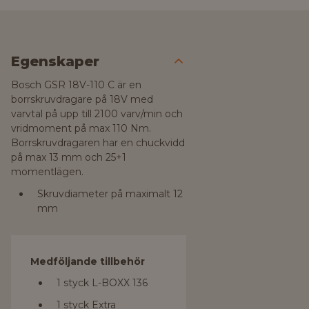
Egenskaper
Bosch GSR 18V-110 C är en
borrskruvdragare på 18V med
varvtal på upp till 2100 varv/min och
vridmoment på max 110 Nm.
Borrskruvdragaren har en chuckvidd
på max 13 mm och 25+1
momentlägen.
Skruvdiameter på maximalt 12
mm
Medföljande tillbehör
1 styck L-BOXX 136
1 styck Extra