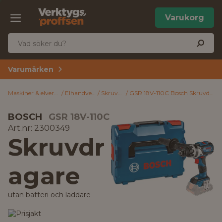
Varukorg
Varumärken
Maskiner & elverktyg
Elhandverktyg
Skruvdragare
GSR 18V-110C Bosch Skruvdragare utan batteri och laddare
BOSCH
GSR 18V-110C
Art.nr: 2300349
Skruvdr
agare
utan batteri och laddare