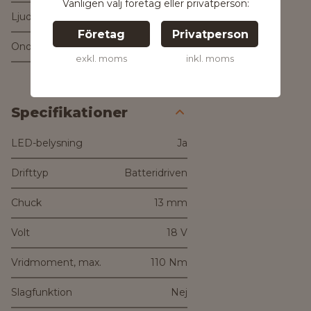
Vänligen välj företag eller privatperson:
Ljudtrycksnivå
70 dB(A)
Företag
Privatperson
Onoggrannhet K
3 dB
exkl. moms
inkl. moms
Specifikationer
LED-belysning
Ja
Drifttyp
Batteridriven
Chuck
13 mm
Volt
18 V
Vridmoment, max.
110 Nm
Slagfunktion
Nej