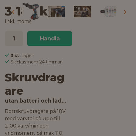
3 182 kr
Inkl. moms
Handla
3 st
i lager
Skickas inom 24 timmar!
Skruvdrag
are
utan batteri och laddare
Borrskruvdragare på 18V
med varvtal på upp till
2100 varv/min och
vridmoment på max 110