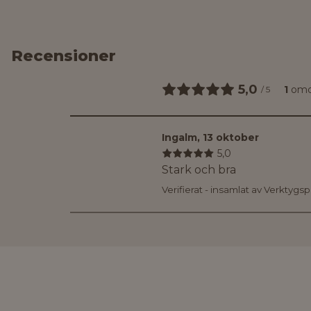
Recensioner
5,0
1
om
/
5
Ingalm
,
13 oktober
5,0
Stark och bra
Verifierat - insamlat av Verktygs