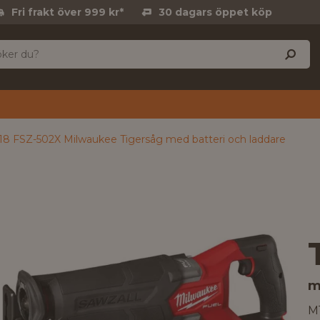
Fri frakt över 999 kr*
30 dagars öppet köp
8 FSZ-502X Milwaukee Tigersåg med batteri och laddare
m
M