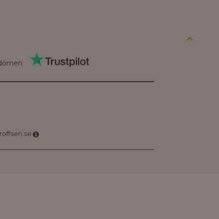
dömen
proffsen.se