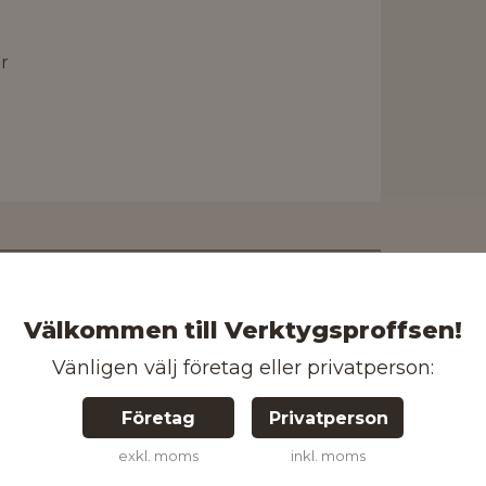
r
18V
5,0Ah
Välkommen till Verktygsproffsen!
Vänligen välj företag eller privatperson:
32 mm
Företag
Privatperson
3200 /min
exkl. moms
inkl. moms
3,8 kg