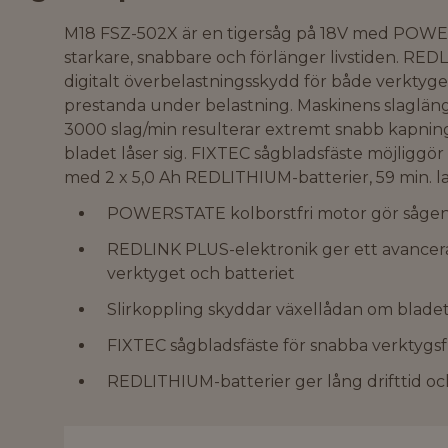
M18 FSZ-502X är en tigersåg på 18V med POWE
starkare, snabbare och förlänger livstiden. RED
digitalt överbelastningsskydd för både verktyge
prestanda under belastning. Maskinens slagläng
3000 slag/min resulterar extremt snabb kapning
bladet låser sig. FIXTEC sågbladsfäste möjliggö
med 2 x 5,0 Ah REDLITHIUM-batterier, 59 min. l
POWERSTATE kolborstfri motor gör sågen s
REDLINK PLUS-elektronik ger ett avancera
verktyget och batteriet
Slirkoppling skyddar växellådan om bladet 
FIXTEC sågbladsfäste för snabba verktygsf
REDLITHIUM-batterier ger lång drifttid oc