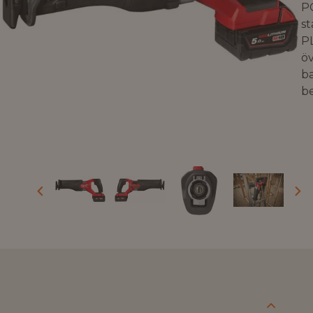
P
st
PL
ö
ba
be