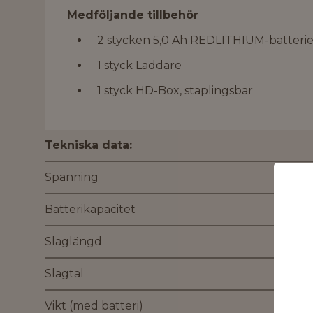
Medföljande tillbehör
2 stycken 5,0 Ah REDLITHIUM-batterie
1 styck Laddare
1 styck HD-Box, staplingsbar
Tekniska data:
Spänning
Batterikapacitet
Slaglängd
Slagtal
Vikt (med batteri)