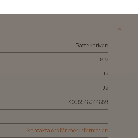
Batteridriven
18 V
Ja
Ja
4058546344689
Kontakta oss för mer information