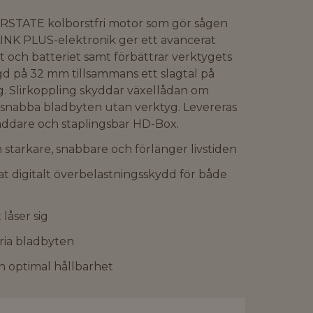
RSTATE kolborstfri motor som gör sågen
LINK PLUS-elektronik ger ett avancerat
t och batteriet samt förbättrar verktygets
d på 32 mm tillsammans ett slagtal på
. Slirkoppling skyddar växellådan om
r snabba bladbyten utan verktyg. Levereras
addare och staplingsbar HD-Box.
tarkare, snabbare och förlänger livstiden
t digitalt överbelastningsskydd för både
låser sig
ria bladbyten
h optimal hållbarhet