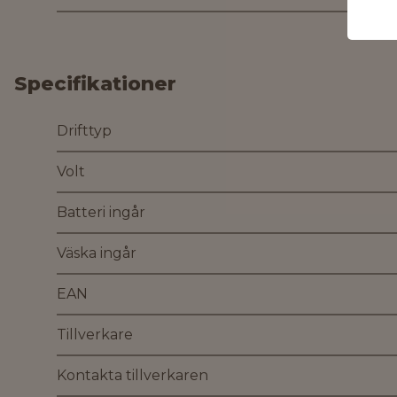
Specifikationer
Drifttyp
Volt
Batteri ingår
Väska ingår
EAN
Tillverkare
Kontakta tillverkaren