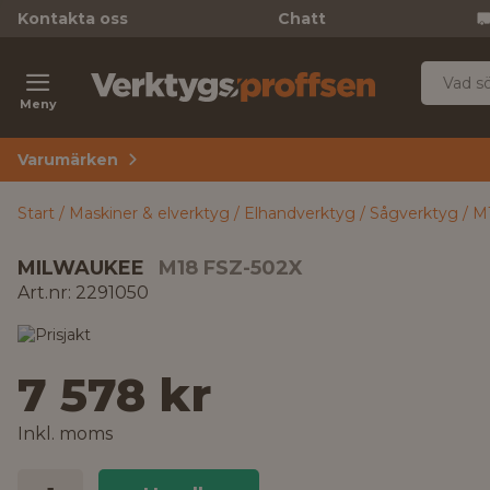
Kontakta oss
Chatt
Meny
Varumärken
Start
Maskiner & elverktyg
Elhandverktyg
Sågverktyg
M1
MILWAUKEE
M18 FSZ-502X
Art.nr: 2291050
7 578 kr
Inkl. moms