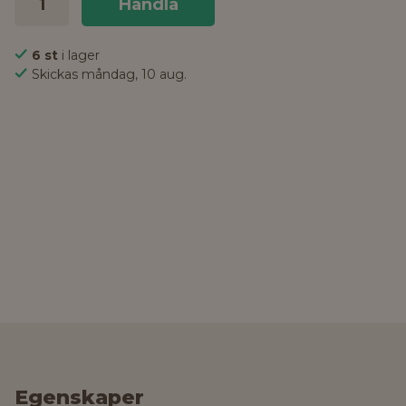
Handla
6 st
i lager
Skickas måndag, 10 aug.
Egenskaper