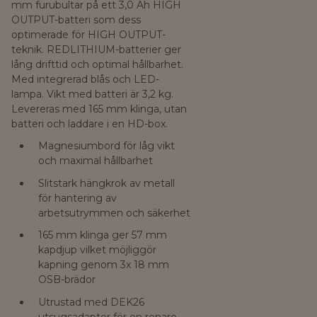
mm furubultar på ett 3,0 Ah HIGH
OUTPUT-batteri som dess
optimerade för HIGH OUTPUT-
teknik. REDLITHIUM-batterier ger
lång drifttid och optimal hållbarhet.
Med integrerad blås och LED-
lampa. Vikt med batteri är 3,2 kg.
Levereras med 165 mm klinga, utan
batteri och laddare i en HD-box.
Magnesiumbord för låg vikt
och maximal hållbarhet
Slitstark hängkrok av metall
för hantering av
arbetsutrymmen och säkerhet
165 mm klinga ger 57 mm
kapdjup vilket möjliggör
kapning genom 3x 18 mm
OSB-brädor
Utrustad med DEK26
utsugsadapter för en renare