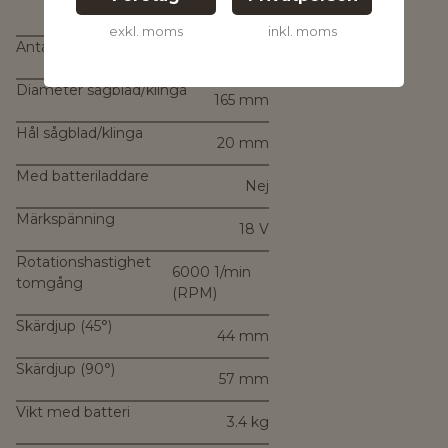
exkl. moms
inkl. moms
Antal batterier som medföljer
0
Diameter sågblad/klinga
165 mm
Hål sågblad/klinga
20 mm
Med batteriladdare
Nej
Märkspänning
18 V
Rotationshastighet
6000 1/min
tomgång
(RPM)
Skärdjup (45°)
44 mm
Skärdjup (90°)
57 mm
Vikt med batteri
3.4 kg