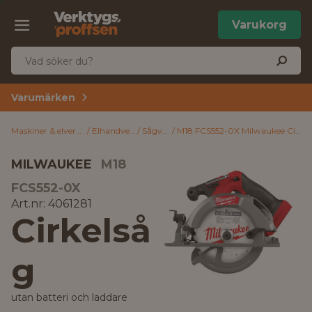
Varukorg
Varumärken
Maskiner & elverktyg
Elhandverktyg
Sågverktyg
M18 FCS552-0X Milwaukee Cirkelsåg utan batteri och laddare
MILWAUKEE
M18
FCS552-0X
Art.nr: 4061281
Cirkelså
g
utan batteri och laddare