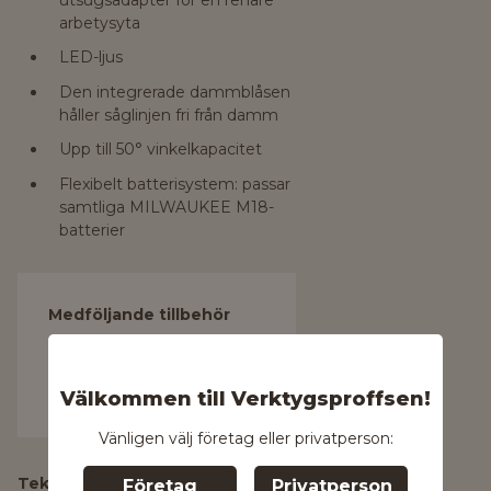
arbetysyta
LED-ljus
Den integrerade dammblåsen
håller såglinjen fri från damm
Upp till 50° vinkelkapacitet
Flexibelt batterisystem: passar
samtliga MILWAUKEE M18-
batterier
Medföljande tillbehör
1 styck 165 mm klinga
1 styck HD-box
Välkommen till Verktygsproffsen!
Vänligen välj företag eller privatperson:
Tekniska data
Företag
Privatperson