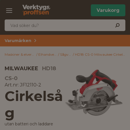
Varukorg
Varumärken
Maskiner & elverktyg
Elhandverktyg
Sågverktyg
HD18 CS-0 Milwaukee Cirkelsåg utan batteri och laddare
MILWAUKEE
HD18
CS-0
Art.nr: JF12110-2
Cirkelså
g
utan batteri och laddare