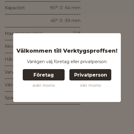
Kapacitet
90°: 0 -54 mm
45°: 0 -39 mm
Max geringsvinkel
50°
Klinga
165 mm
Välkommen till Verktygsproffsen!
Håldiameter
15,87 mm
Vänligen välj företag eller privatperson:
Varvtal
3500 varv/minut
Företag
Privatperson
Vikt
3,8 kg
exkl. moms
inkl. moms
Spänning
18 V