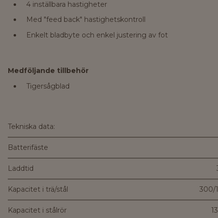
4 inställbara hastigheter
Med "feed back" hastighetskontroll
Enkelt bladbyte och enkel justering av fot
Medföljande tillbehör
Tigersågblad
Tekniska data:
Batterifäste
Laddtid
Kapacitet i trä/stål
300/
Kapacitet i stålrör
1