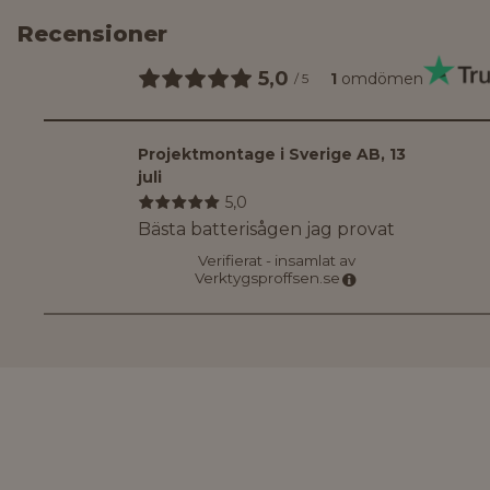
Recensioner
5,0
1
omdömen
/
5
Projektmontage i Sverige AB
,
13
juli
5,0
Bästa batterisågen jag provat
Verifierat - insamlat av
Verktygsproffsen.se