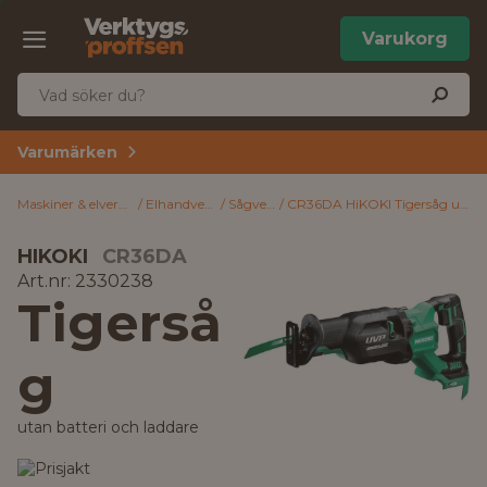
Varukorg
Varumärken
Maskiner & elverktyg
Elhandverktyg
Sågverktyg
CR36DA HiKOKI Tigersåg utan batteri och laddare
HIKOKI
CR36DA
Art.nr: 2330238
Tigerså
g
utan batteri och laddare