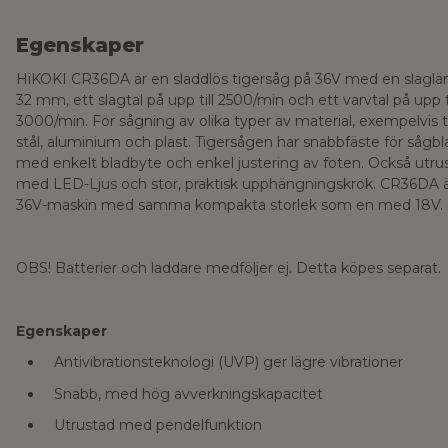
Egenskaper
HiKOKI CR36DA är en sladdlös tigersåg på 36V med en slaglä
32 mm, ett slagtal på upp till 2500/min och ett varvtal på upp ti
3000/min. För sågning av olika typer av material, exempelvis t
stål, aluminium och plast. Tigersågen har snabbfäste för sågbl
med enkelt bladbyte och enkel justering av foten. Också utru
med LED-Ljus och stor, praktisk upphängningskrok. CR36DA 
36V-maskin med samma kompakta storlek som en med 18V.
OBS! Batterier och laddare medföljer ej. Detta köpes separat.
Egenskaper
Antivibrationsteknologi (UVP) ger lägre vibrationer
Snabb, med hög avverkningskapacitet
Utrustad med pendelfunktion