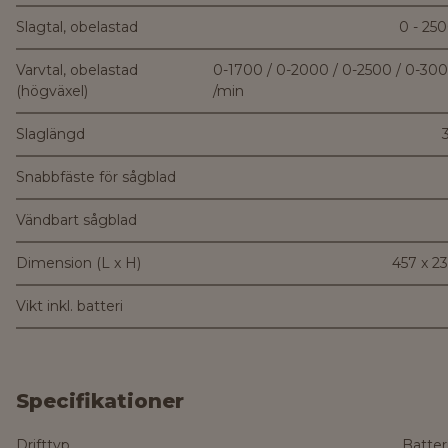
Slagtal, obelastad
0 - 25
Varvtal, obelastad
0-1700 / 0-2000 / 0-2500 / 0-30
(högväxel)
/min
Slaglängd
Snabbfäste för sågblad
Vändbart sågblad
Dimension (L x H)
457 x 
Vikt inkl. batteri
Specifikationer
Drifttyp
Batter