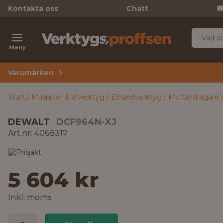
Kontakta oss
Chatt
Meny
Varumärken
Start
Maskiner & elverktyg
Elhandverktyg
Mutterdragare
DEWALT
DCF964N-XJ
Art.nr: 4068317
5 604 kr
Inkl. moms