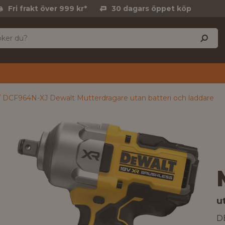
Fri frakt över 999 kr*
30 dagars öppet köp
DCF964N-XJ Dewalt Mutterdragare utan batteri och laddare
u
D