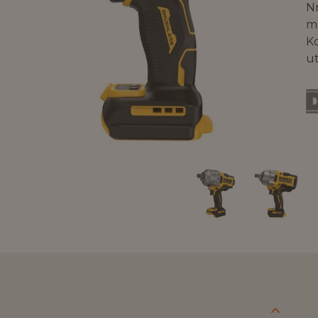
N
me
Ko
ut