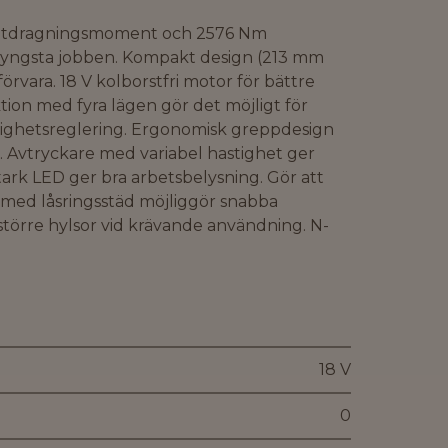
 åtdragningsmoment och 2576 Nm
a tyngsta jobben. Kompakt design (213 mm
förvara. 18 V kolborstfri motor för bättre
nktion med fyra lägen gör det möjligt för
stighetsreglering. Ergonomisk greppdesign
 Avtryckare med variabel hastighet ger
tark LED ger bra arbetsbelysning. Gör att
e med låsringsstäd möjliggör snabba
större hylsor vid krävande användning. N-
18 V
0