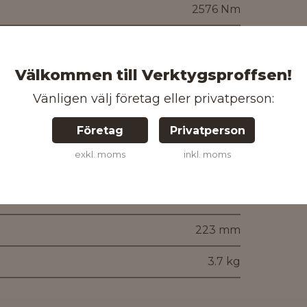
2576 Nm
Nej
Välkommen till Verktygsproffsen!
0-1200 /min
Vänligen välj företag eller privatperson:
2015 /min
Företag
Privatperson
Batteri (uppladdningsbart)
exkl. moms
inkl. moms
3/4" ytterfyrkant
16 m/s²
223 mm
3.7 kg