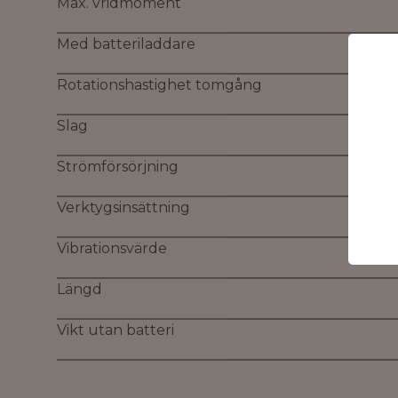
Max. vridmoment
Med batteriladdare
Rotationshastighet tomgång
Slag
Strömförsörjning
Verktygsinsättning
Vibrationsvärde
Längd
Vikt utan batteri