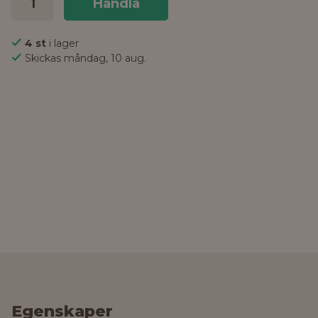
Handla
4 st
i lager
Skickas måndag, 10 aug.
Egenskaper