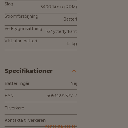
Slag
3400 1/min (RPM)
Strömförsörjning
Batteri
Verktygsinsättning
1/2" ytterfyrkant
Vikt utan batteri
1.1 kg
Specifikationer
Batteri ingår
Nej
EAN
4053423257717
Tillverkare
Kontakta tillverkaren
Kontakta oss för