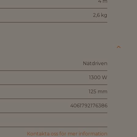
4 m
2,6 kg
Nätdriven
1300 W
125 mm
4061792176386
Kontakta oss för mer information