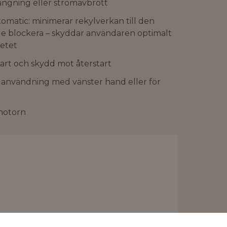
ängning eller strömavbrott
matic: minimerar rekylverkan till den
le blockera – skyddar användaren optimalt
betet
art och skydd mot återstart
r användning med vänster hand eller för
motorn