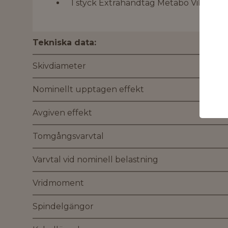
1 styck Extrahandtag Metabo VibraTec
Tekniska data:
Skivdiameter
Nominellt upptagen effekt
Avgiven effekt
Tomgångsvarvtal
Varvtal vid nominell belastning
Vridmoment
Spindelgängor