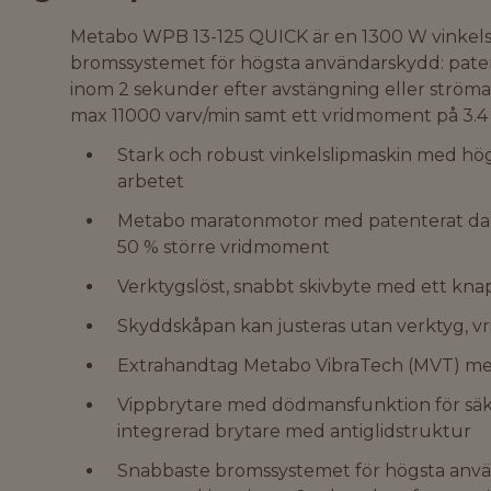
Metabo WPB 13-125 QUICK är en 1300 W vinkels
bromssystemet för högsta användarskydd: paten
inom 2 sekunder efter avstängning eller strömav
max 11000 varv/min samt ett vridmoment på 3.4 
Stark och robust vinkelslipmaskin med högs
arbetet
Metabo maratonmotor med patenterat dam
50 % större vridmoment
Verktygslöst, snabbt skivbyte med ett k
Skyddskåpan kan justeras utan verktyg, v
Extrahandtag Metabo VibraTech (MVT) med
Vippbrytare med dödmansfunktion för sä
integrerad brytare med antiglidstruktur
Snabbaste bromssystemet för högsta anvä