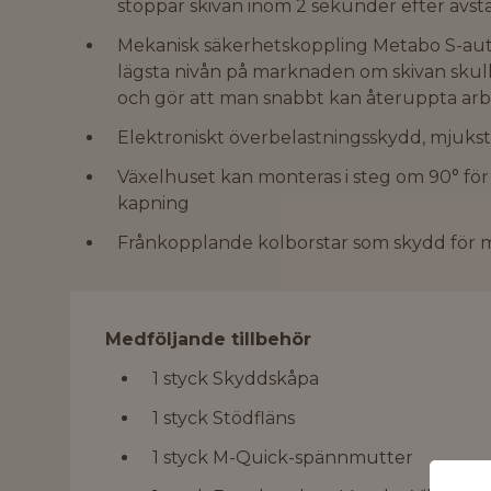
stoppar skivan inom 2 sekunder efter avst
Mekanisk säkerhetskoppling Metabo S-auto
lägsta nivån på marknaden om skivan skul
och gör att man snabbt kan återuppta ar
Elektroniskt överbelastningsskydd, mjukst
Växelhuset kan monteras i steg om 90° fö
kapning
Frånkopplande kolborstar som skydd för 
Medföljande tillbehör
1 styck Skyddskåpa
1 styck Stödfläns
1 styck M-Quick-spännmutter