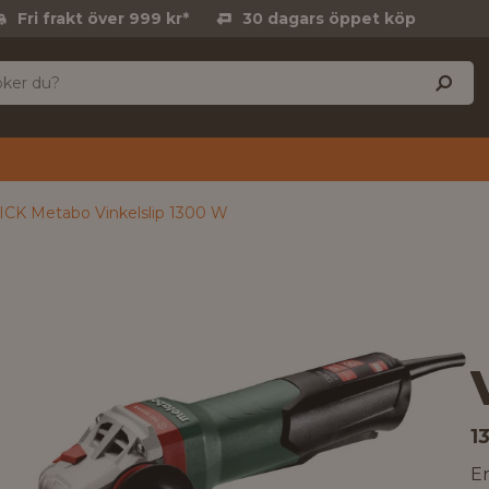
Fri frakt över 999 kr*
30 dagars öppet köp
CK Metabo Vinkelslip 1300 W
1
E