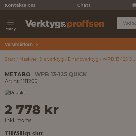
Kontakta oss
Chatt
Meny
Varumärken
Start
Maskiner & elverktyg
Elhandverktyg
WPB 13-125 QUI
METABO
WPB 13-125 QUICK
Art.nr: 1111209
2 778 kr
Inkl. moms
Tillfälligt slut