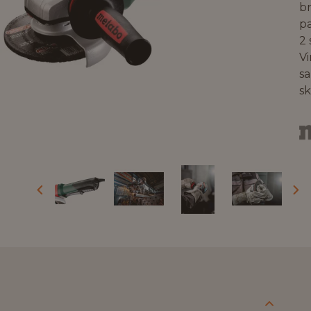
b
p
2 
Vi
sa
s