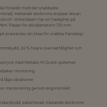
lip försedd med det snabbaste
terad, mekanisk skivbroms stoppar skivan
brott. Vinkelslipen har en hastighet på
Nm. Passar för skivdiametern 125 mm.
t prestanda i sin klass för snabba framsteg i
mskydd, 20 % högre överlasttålighet och
napptryck med Metabo M-Quick-systemet
ridsäker montering
 låga vibrationer
ker manövrering genom ergonomiskt
ndarskydd: patenterad, mekanisk skivbroms